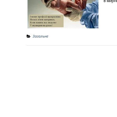
в мирн
Загальне