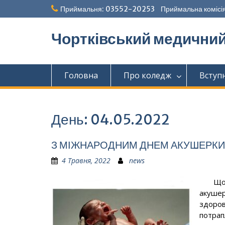
Перейти
Приймальня: 03552-20253 Приймальна комісія
до
вмісту
Чортківський медични
Головна
Про коледж
Вступ
День:
04.05.2022
З МІЖНАРОДНИМ ДНЕМ АКУШЕРКИ
4 Травня, 2022
news
Щорічн
акушер
здоров
потрап