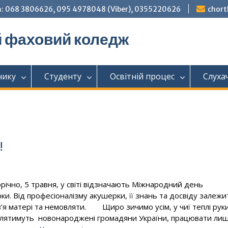
: 068 3806626, 095 4978048 (Viber), 0355220626
chor
й фаховий коледж
нику
Студенту
Освітній процес
Слуха
!
о, 5 травня, у світі відзначають Міжнародний день
ки. Від професіоналізму акушерки, її знань та досвіду залежи
’я матері та немовляти. Щиро зичимо усім, у чиї теплі рук
лятимуть новонароджені громадяни України, працювати ли