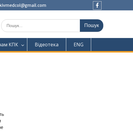
tkivmedcol@gmail.com
Facebook
Шукати:
чам КПК
Відеотека
ENG
ть
и
ше