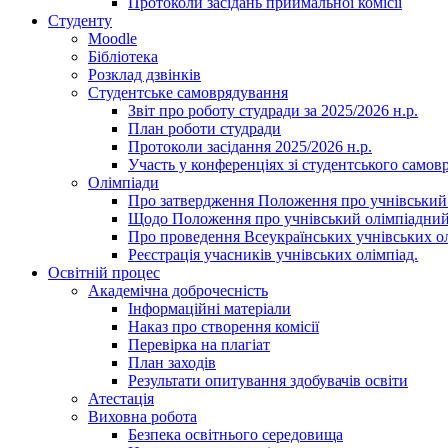
Протоколи засідань приймальної комісії
Студенту
Moodle
Бібліотека
Розклад дзвінків
Студентське самоврядування
Звіт про роботу студради за 2025/2026 н.р.
План роботи студради
Протоколи засідання 2025/2026 н.р.
Участь у конференціях зі студентського самов
Олімпіади
Про затвердження Положення про учнівський
Щодо Положення про учнівський олімпіадний
Про проведення Всеукраїнських учнівських олі
Реєстрація учасників учнівських олімпіад.
Освітній процес
Академічна доброчесність
Інформаційні матеріали
Наказ про створення комісії
Перевірка на плагіат
План заходів
Результати опитування здобувачів освіти
Атестація
Виховна робота
Безпека освітнього середовища