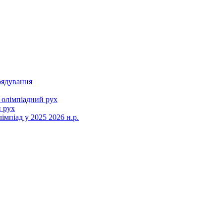
рядування
 олімпіадний рух
 рух
мпіад у 2025 2026 н.р.