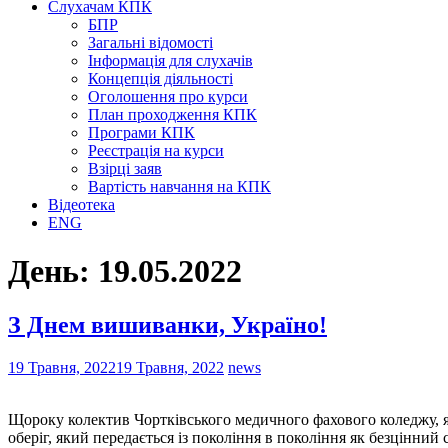
Слухачам КПК
БПР
Загальні відомості
Інформація для слухачів
Концепція діяльності
Оголошення про курси
План проходження КПК
Програми КПК
Реєстрація на курси
Взірці заяв
Вартість навчання на КПК
Відеотека
ENG
День:
19.05.2022
З Днем вишиванки, Україно!
19 Травня, 2022
19 Травня, 2022
news
Щороку колектив Чортківського медичного фахового коледжу, як
оберіг, який передається із покоління в покоління як безцінний