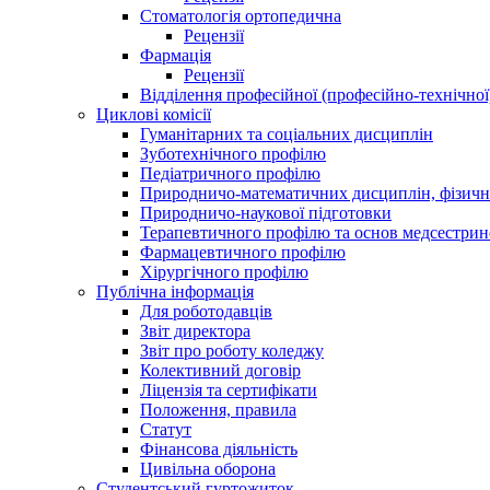
Стоматологія ортопедична
Рецензії
Фармація
Рецензії
Відділення професійної (професійно-технічної
Циклові комісії
Гуманітарних та соціальних дисциплін
Зуботехнічного профілю
Педіатричного профілю
Природничо-математичних дисциплін, фізично
Природничо-наукової підготовки
Терапевтичного профілю та основ медсестрин
Фармацевтичного профілю
Хірургічного профілю
Публічна інформація
Для роботодавців
Звіт директора
Звіт про роботу коледжу
Колективний договір
Ліцензія та сертифікати
Положення, правила
Статут
Фінансова діяльність
Цивільна оборона
Студентський гуртожиток