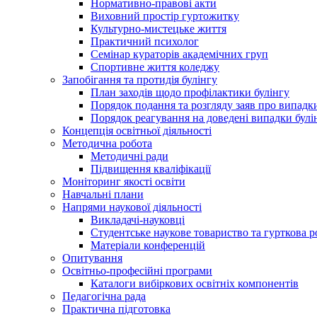
Нормативно-правові акти
Виховний простір гуртожитку
Культурно-мистецьке життя
Практичний психолог
Семінар кураторів академічних груп
Спортивне життя коледжу
Запобігання та протидія булінгу
План заходів щодо профілактики булінгу
Порядок подання та розгляду заяв про випадки
Порядок реагування на доведені випадки булі
Концепція освітньої діяльності
Методична робота
Методичні ради
Підвищення кваліфікації
Моніторинг якості освіти
Навчальні плани
Напрями наукової діяльності
Викладачі-науковці
Студентське наукове товариство та гурткова р
Матеріали конференцій
Опитування
Освітньо-професійні програми
Каталоги вибіркових освітніх компонентів
Педагогічна рада
Практична підготовка