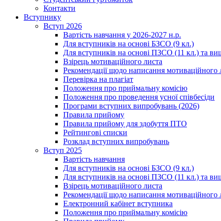
Контакти
Вступнику
Вступ 2026
Вартість навчання у 2026-2027 н.р.
Для вступників на основі БЗСО (9 кл.)
Для вступників на основі ПЗСО (11 кл.) та ви
Взірець мотиваційного листа
Рекомендації щодо написання мотиваційного 
Перевірка на плагіат
Положення про приймальну комісію
Положення про проведення усної співбесіди
Програми вступних випробувань (2026)
Правила прийому
Правила прийому для здобуття ПТО
Рейтингові списки
Розклад вступних випробувань
Вступ 2025
Вартість навчання
Для вступників на основі БЗСО (9 кл.)
Для вступників на основі ПЗСО (11 кл.) та ви
Взірець мотиваційного листа
Рекомендації щодо написання мотиваційного 
Електронний кабінет вступника
Положення про приймальну комісію