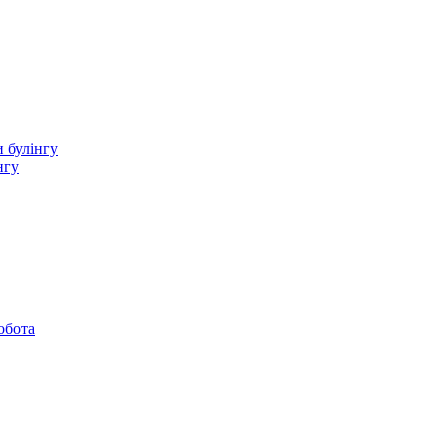
 булінгу
нгу
обота