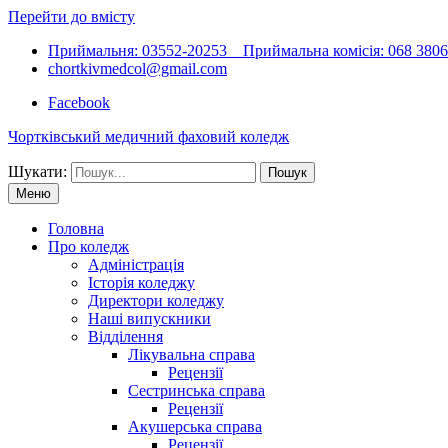
Перейти до вмісту
Приймальня: 03552-20253 Приймальна комісія: 068 38066
chortkivmedcol@gmail.com
Facebook
Чортківський медичний фаховий коледж
Шукати:
Меню
Головна
Про коледж
Адміністрація
Історія коледжу
Директори коледжу
Наші випускники
Відділення
Лікувальна справа
Рецензії
Сестринська справа
Рецензії
Акушерська справа
Рецензії