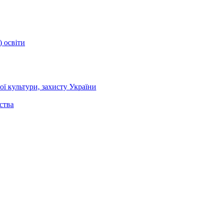
) освіти
ї культури, захисту України
ства