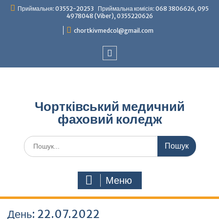
Перейти
Приймальня: 03552-20253 Приймальна комісія: 068 3806626, 095
до
4978048 (Viber), 0355220626
вмісту
chortkivmedcol@gmail.com
Facebook
Чортківський медичний
фаховий коледж
Шукати:
Меню
День:
22.07.2022