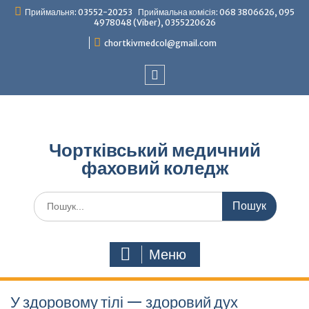
Перейти
Приймальня: 03552-20253 Приймальна комісія: 068 3806626, 095
до
4978048 (Viber), 0355220626
вмісту
chortkivmedcol@gmail.com
Facebook
Чортківський медичний
фаховий коледж
Шукати:
Меню
У здоровому тілі — здоровий дух