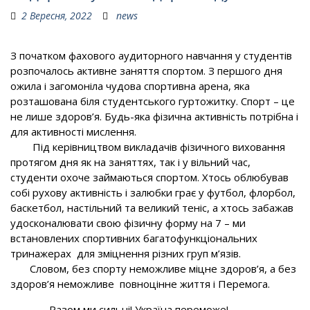
2 Вересня, 2022
news
З початком фахового аудиторного навчання у студентів
розпочалось активне заняття спортом. З першого дня
ожила і загомоніла чудова спортивна арена, яка
розташована біля студентського гуртожитку. Спорт – це
не лише здоров’я. Будь-яка фізична активність потрібна і
для активності мислення.
Під керівництвом викладачів фізичного виховання
протягом дня як на заняттях, так і у вільний час,
студенти охоче займаються спортом. Хтось облюбував
собі рухову активність і залюбки грає у футбол, флорбол,
баскетбол, настільний та великий теніс, а хтось забажав
удосконалювати свою фізичну форму на 7 – ми
встановлених спортивних багатофункціональних
тринажерах для зміцнення різних груп м’язів.
Словом, без спорту неможливе міцне здоров’я, а без
здоров’я неможливе повноцінне життя і Перемога.
Разом ми сильні! Україна переможе!