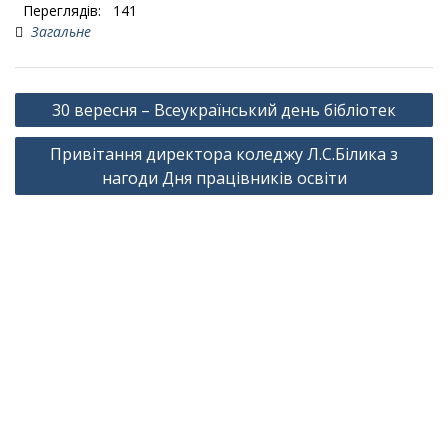
Переглядів:
141
Загальне
Навігація
30 вересня – Всеукраїнський день бібліотек
записів
Привітання директора коледжу Л.С.Білика з
нагоди Дня працівників освіти