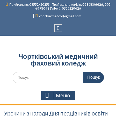
Перейти
Приймальня: 03552-20253 Приймальна комісія: 068 3806626, 095
до
4978048 (Viber), 0355220626
вмісту
chortkivmedcol@gmail.com
Facebook
Чортківський медичний
фаховий коледж
Шукати:
Меню
Урочини з нагоди Дня працівників освіти