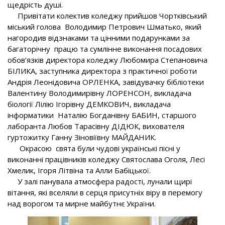
щедрість душі.
Привітати колектив коледжу прийшов Чортківський
міський голова Володимир Петрович Шматько, який
нагородив відзнаками та цінними подарунками за
багаторічну працю та сумлінне виконання посадових
обов’язків директора коледжу Любомира Степановича
БІЛИКА, заступника директора з практичної роботи
Андрія Леонідовича ОРЛЕНКА, завідувачку бібліотеки
Валентину Володимирівну ЛОРЕНСОН, викладача
біології Лілію Ігорівну ДЕМКОВИЧ, викладача
інформатики Наталію Богданівну БАБИН, старшого
лаборанта Любов Тарасівну ДІДЮК, вихователя
гуртожитку Ганну Зіновіївну МАЙДАНИК.
Окрасою свята були чудові українські пісні у
виконанні працівників коледжу Святослава Оголя, Лесі
Хмелик, Ігоря Літвіна та Алли Бабіцької.
У залі панувала атмосфера радості, лунали щирі
вітання, які вселяли в серця присутніх віру в перемогу
над ворогом та мирне майбутнє України.