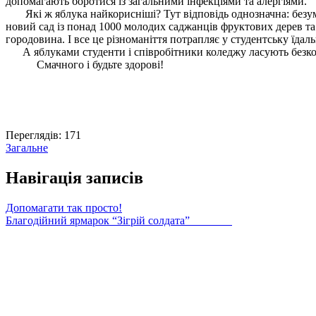
допомагають боротися із загальними інфекціями та алергіями.
Які ж яблука найкорисніші? Тут відповідь однозначна: безумо
новий сад із понад 1000 молодих саджанців фруктових дерев та
городовина. І все це різноманіття потрапляє у студентську їда
А яблуками студенти і співробітники коледжу ласують безк
Смачного і будьте здорові!
Переглядів:
171
Загальне
Навігація записів
Допомагати так просто!
Благодійний ярмарок “Зігрій солдата”