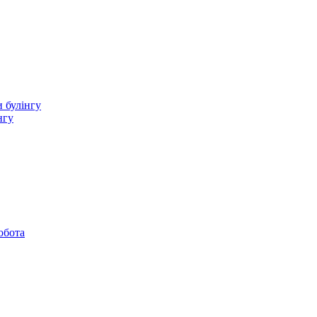
 булінгу
нгу
обота