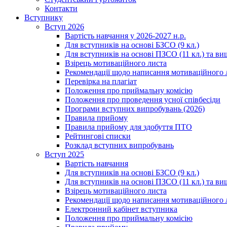
Контакти
Вступнику
Вступ 2026
Вартість навчання у 2026-2027 н.р.
Для вступників на основі БЗСО (9 кл.)
Для вступників на основі ПЗСО (11 кл.) та ви
Взірець мотиваційного листа
Рекомендації щодо написання мотиваційного 
Перевірка на плагіат
Положення про приймальну комісію
Положення про проведення усної співбесіди
Програми вступних випробувань (2026)
Правила прийому
Правила прийому для здобуття ПТО
Рейтингові списки
Розклад вступних випробувань
Вступ 2025
Вартість навчання
Для вступників на основі БЗСО (9 кл.)
Для вступників на основі ПЗСО (11 кл.) та ви
Взірець мотиваційного листа
Рекомендації щодо написання мотиваційного 
Електронний кабінет вступника
Положення про приймальну комісію