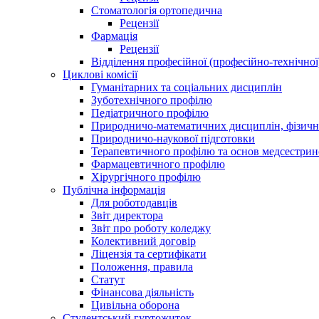
Стоматологія ортопедична
Рецензії
Фармація
Рецензії
Відділення професійної (професійно-технічної
Циклові комісії
Гуманітарних та соціальних дисциплін
Зуботехнічного профілю
Педіатричного профілю
Природничо-математичних дисциплін, фізично
Природничо-наукової підготовки
Терапевтичного профілю та основ медсестрин
Фармацевтичного профілю
Хірургічного профілю
Публічна інформація
Для роботодавців
Звіт директора
Звіт про роботу коледжу
Колективний договір
Ліцензія та сертифікати
Положення, правила
Статут
Фінансова діяльність
Цивільна оборона
Студентський гуртожиток