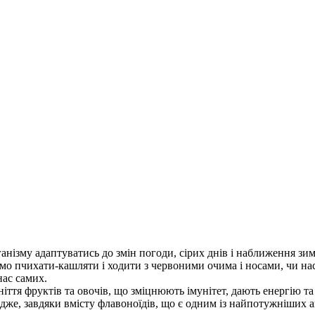
СМАК!
нізму адаптуватись до змін погоди, сірих днів і наближення зи
 пчихати-кашляти і ходити з червоними очима і носами, чи на
нас самих.
ття фруктів та овочів, що зміцнюють імунітет, дають енергію т
Адже, завдяки вмісту флавоноїдів, що є одним із найпотужніших 