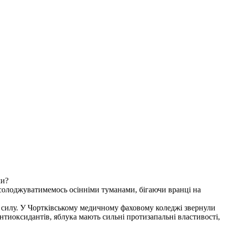
ми?
солоджуватимемось осінніми туманами, бігаючи вранці на
а силу. У Чортківському медичному фаховому коледжі звернули
антиоксидантів, яблука мають сильні протизапальні властивості,