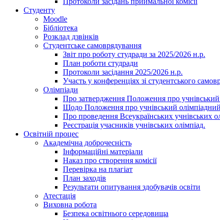
Протоколи засідань приймальної комісії
Студенту
Moodle
Бібліотека
Розклад дзвінків
Студентське самоврядування
Звіт про роботу студради за 2025/2026 н.р.
План роботи студради
Протоколи засідання 2025/2026 н.р.
Участь у конференціях зі студентського самов
Олімпіади
Про затвердження Положення про учнівський
Щодо Положення про учнівський олімпіадний
Про проведення Всеукраїнських учнівських олі
Реєстрація учасників учнівських олімпіад.
Освітній процес
Академічна доброчесність
Інформаційні матеріали
Наказ про створення комісії
Перевірка на плагіат
План заходів
Результати опитування здобувачів освіти
Атестація
Виховна робота
Безпека освітнього середовища