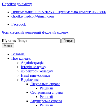
Перейти до вмісту
Приймальня: 03552-20253 Приймальна комісія: 068 38066
chortkivmedcol@gmail.com
Facebook
Чортківський медичний фаховий коледж
Шукати:
Меню
Головна
Про коледж
Адміністрація
Історія коледжу
Директори коледжу
Наші випускники
Відділення
Лікувальна справа
Рецензії
Сестринська справа
Рецензії
Акушерська справа
Рецензії