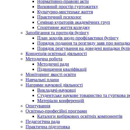
Нормативно-правові акти
Виховний простір гуртожитку
Культурно-мистецьке життя
Практичний психолог
Семінар кураторів академічних груп
Спортивне життя коледжу
Запобігання та протидія булінгу
План заходів щодо профілактики булінгу
Порядок подання та розгляду заяв про випадки
Порядок реагування на доведені випадки булі
Концепція освітньої діяльності
Методична робота
Методичні ради
Підвищення кваліфікації
Моніторинг якості освіти
Навчальні плани
Напрями наукової діяльності
Викладачі-науковці
Студентське наукове товариство та гурткова р
Матеріали конференцій
Опитування
Освітньо-професійні програми
Каталоги вибіркових освітніх компонентів
Педагогічна рада
Практична підготовка