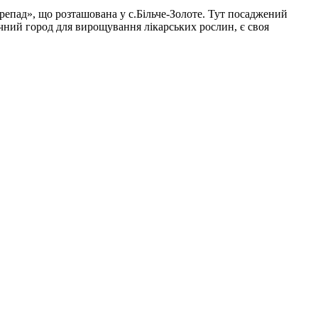
репад», що розташована у с.Більче-Золоте. Тут посаджений
ечний город для вирощування лікарських рослин, є своя