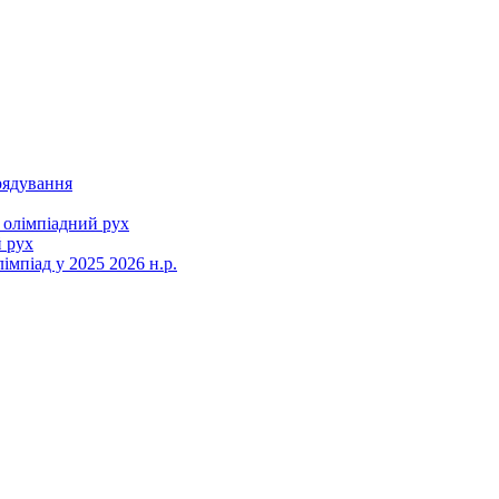
рядування
 олімпіадний рух
 рух
мпіад у 2025 2026 н.р.