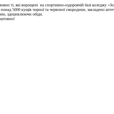
вно ті, які вирощені на спортивно-оздоровчій базі коледжу «Зо
 понад 5000 кущів чорної та червоної смородини, закладено апт
льню, здешевлюючи обіди.
оштовно!