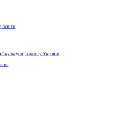
) освіти
ї культури, захисту України
ства