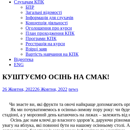
Слухачам КПК
БПР
Загальні відомості
Інформація для слухачів
Концепція діяльності
Оголошення про курси
План проходження КПК
Програми КПК
Реєстрація на курси
Взірці заяв
Вартість навчання на КПК
Відеотека
ENG
КУШТУЄМО ОСІНЬ НА 
26 Жовтня, 2022
26 Жовтня, 2022
news
Чи знаєте ви, які фрукти та овочі найкраще допомагають орга
Як ми почуватимемось в осінньо-зимову пору року: чи будемо
стадіоні, а у морозний день катаючись на лижах – залежить від 
Осінь дає нам ключі до власного здоров’я, даруючи різномані
увагу на яблука, які повинні бути на нашому осінньому столі. 