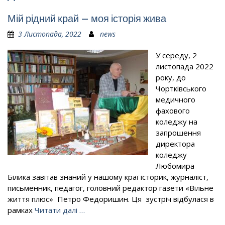
Мій рідний край – моя історія жива
3 Листопада, 2022
news
У середу, 2
листопада 2022
року, до
Чортківського
медичного
фахового
коледжу на
запрошення
директора
коледжу
Любомира
Білика завітав знаний у нашому краї історик, журналіст,
письменник, педагог, головний редактор газети «Вільне
життя плюс» Петро Федоришин. Ця зустріч відбулася в
рамках
Читати далі …