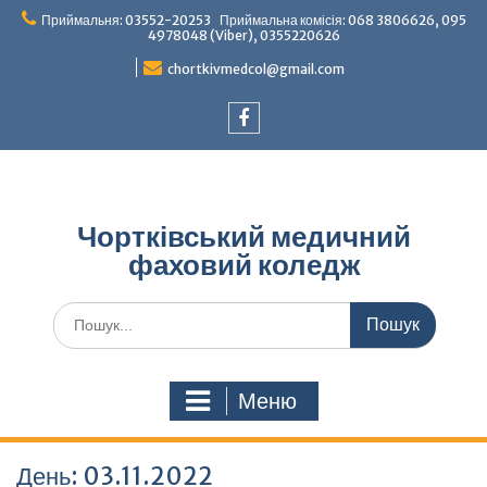
Перейти
Приймальня: 03552-20253 Приймальна комісія: 068 3806626, 095
до
4978048 (Viber), 0355220626
вмісту
chortkivmedcol@gmail.com
Facebook
Чортківський медичний
фаховий коледж
Шукати:
Меню
День:
03.11.2022