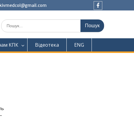
tkivmedcol@gmail.com
Facebook
Шукати:
чам КПК
Відеотека
ENG
ть
–