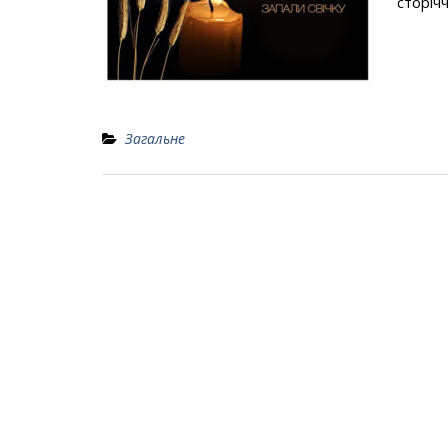
сторічч
Загальне