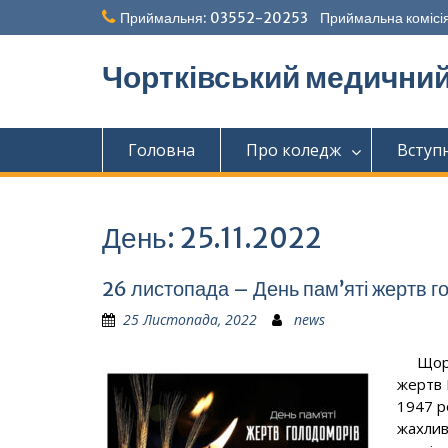
Перейти
Приймальня: 03552-20253 Приймальна комісія
до
вмісту
Чортківський медични
Головна
Про коледж
Вступ
День:
25.11.2022
26 листопада – День пам’яті жертв 
25 Листопада, 2022
news
Щороку
жертв 
1947 р
жахлив