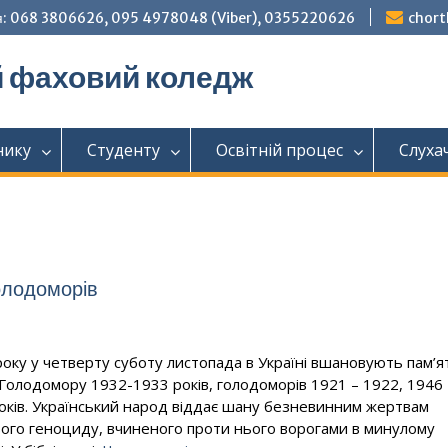
: 068 3806626, 095 4978048 (Viber), 0355220626
chor
й фаховий коледж
нику
Студенту
Освітній процес
Слуха
голодоморів
 у четверту суботу листопада в Україні вшановують пам’я
Голодомору 1932-1933 років, голодоморів 1921 – 1922, 1946 
оків. Український народ віддає шану безневинним жертвам
ого геноциду, вчиненого проти нього ворогами в минулому