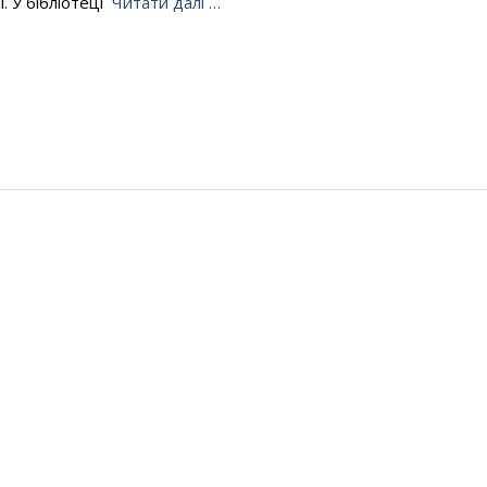
і. У бібліотеці
Читати далі …