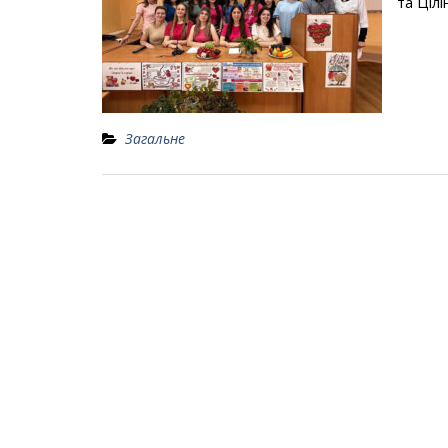
та Ціл
Загальне