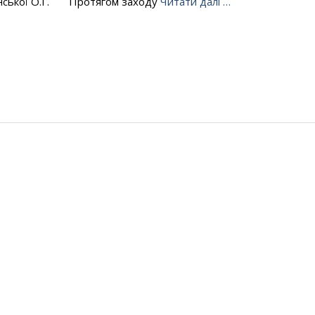
інської О.Г. Протягом заходу
Читати далі …