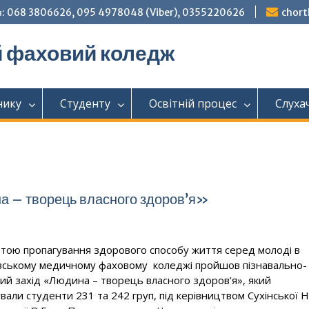
: 068 3806626, 095 4978048 (Viber), 0355220626
chor
й фаховий коледж
нику
Студенту
Освітній процес
Слуха
а – творець власного здоров’я»
ю пропагування здорового способу життя серед молоді в
вському медичному фаховому коледжі пройшов пізнавально-
ий захід «Людина – творець власного здоров’я», який
ували студенти 231 та 242 груп, під керівництвом Сухінської Н