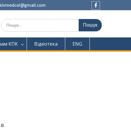
tkivmedcol@gmail.com
Facebook
Шукати:
чам КПК
Відеотека
ENG
.В.