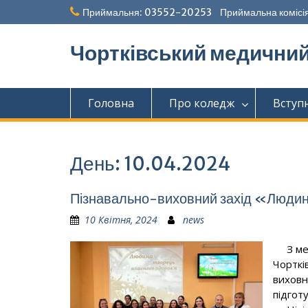
Перейти
Приймальня: 03552-20253 Приймальна комісія
до
вмісту
Чортківський медични
Головна
Про коледж
Вступ
День:
10.04.2024
Пізнавально-виховний захід «Людин
10 Квітня, 2024
news
З мето
Чорткі
виховн
підгот