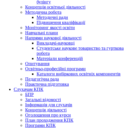
булінгу
Концепція освітньої діяльності
Методична робота
Методичні ради
Підвищення кваліфікації
Моніторинг якості освіти
Навчальні плани
Напрями наукової діяльності
Викладачі-науковці
Студентське наукове товариство та гурткова
робота
Матеріали конференцій
Опитування
Освітньо-професійні програми
Каталоги вибіркових освітніх компонентів
Педагогічна рада
Практична підготовка
Слухачам КПК
БПР
Загальні відомості
Інформація для слухачів
Концепція діяльності
Оголошення про курси
План проходження КПК
Програми КПК