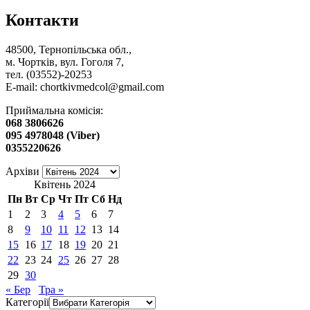
Контакти
48500, Тернопільська обл.,
м. Чортків, вул. Гоголя 7,
тел. (03552)-20253
E-mail:
chortkivmedcol@gmail.com
Приймальна комісія:
068 3806626
095 4978048 (Viber)
0355220626
Архіви
Квітень 2024
Пн
Вт
Ср
Чт
Пт
Сб
Нд
1
2
3
4
5
6
7
8
9
10
11
12
13
14
15
16
17
18
19
20
21
22
23
24
25
26
27
28
29
30
« Бер
Тра »
Категорії