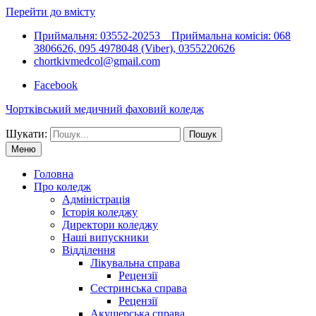
Перейти до вмісту
Приймальня: 03552-20253 Приймальна комісія: 068
3806626, 095 4978048 (Viber), 0355220626
chortkivmedcol@gmail.com
Facebook
Чортківський медичний фаховий коледж
Шукати:
Меню
Головна
Про коледж
Адміністрація
Історія коледжу
Директори коледжу
Наші випускники
Відділення
Лікувальна справа
Рецензії
Сестринська справа
Рецензії
Акушерська справа