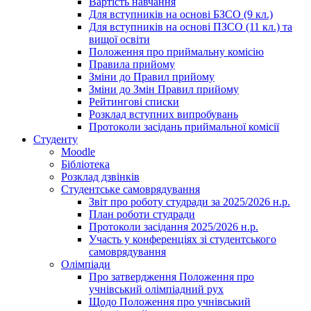
Вартість навчання
Для вступників на основі БЗСО (9 кл.)
Для вступників на основі ПЗСО (11 кл.) та
вищої освіти
Положення про приймальну комісію
Правила прийому
Зміни до Правил прийому
Зміни до Змін Правил прийому
Рейтингові списки
Розклад вступних випробувань
Протоколи засідань приймальної комісії
Студенту
Moodle
Бібліотека
Розклад дзвінків
Студентське самоврядування
Звіт про роботу студради за 2025/2026 н.р.
План роботи студради
Протоколи засідання 2025/2026 н.р.
Участь у конференціях зі студентського
самоврядування
Олімпіади
Про затвердження Положення про
учнівський олімпіадний рух
Щодо Положення про учнівський