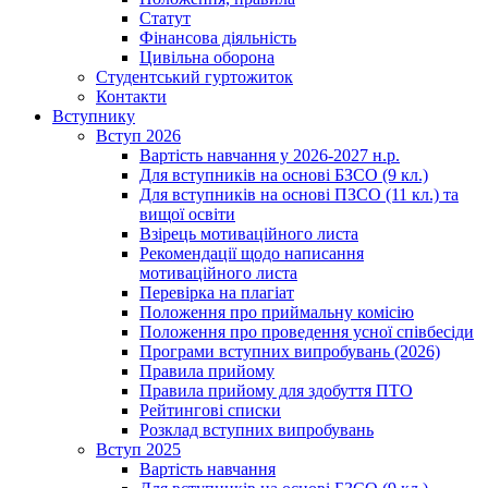
Статут
Фінансова діяльність
Цивільна оборона
Студентський гуртожиток
Контакти
Вступнику
Вступ 2026
Вартість навчання у 2026-2027 н.р.
Для вступників на основі БЗСО (9 кл.)
Для вступників на основі ПЗСО (11 кл.) та
вищої освіти
Взірець мотиваційного листа
Рекомендації щодо написання
мотиваційного листа
Перевірка на плагіат
Положення про приймальну комісію
Положення про проведення усної співбесіди
Програми вступних випробувань (2026)
Правила прийому
Правила прийому для здобуття ПТО
Рейтингові списки
Розклад вступних випробувань
Вступ 2025
Вартість навчання