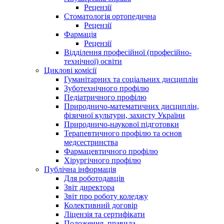
Рецензії
Стоматологія ортопедична
Рецензії
Фармація
Рецензії
Відділення професійної (професійно-
технічної) освіти
Циклові комісії
Гуманітарних та соціальних дисциплін
Зуботехнічного профілю
Педіатричного профілю
Природничо-математичних дисциплін,
фізичної культури, захисту України
Природничо-наукової підготовки
Терапевтичного профілю та основ
медсестринства
Фармацевтичного профілю
Хірургічного профілю
Публічна інформація
Для роботодавців
Звіт директора
Звіт про роботу коледжу
Колективний договір
Ліцензія та сертифікати
Положення, правила