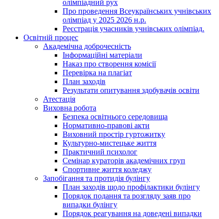
олімпіадний рух
Про проведення Всеукраїнських учнівських
олімпіад у 2025 2026 н.р.
Реєстрація учасників учнівських олімпіад.
Освітній процес
Академічна доброчесність
Інформаційні матеріали
Наказ про створення комісії
Перевірка на плагіат
План заходів
Результати опитування здобувачів освіти
Атестація
Виховна робота
Безпека освітнього середовища
Нормативно-правові акти
Виховний простір гуртожитку
Культурно-мистецьке життя
Практичний психолог
Семінар кураторів академічних груп
Спортивне життя коледжу
Запобігання та протидія булінгу
План заходів щодо профілактики булінгу
Порядок подання та розгляду заяв про
випадки булінгу
Порядок реагування на доведені випадки