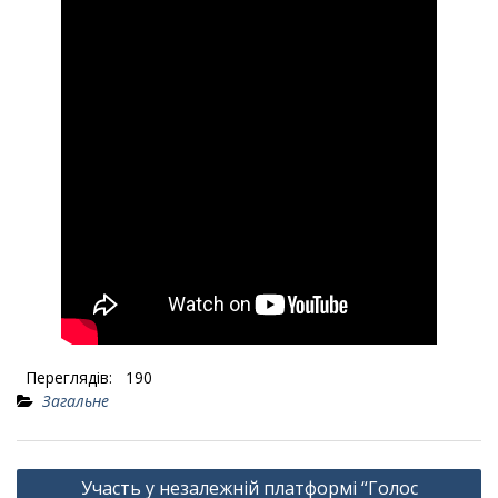
Переглядів:
190
Загальне
Навігація
Участь у незалежній платформі “Голос