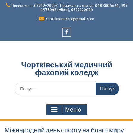
Перейти
Приймальня: 03552-20253 Приймальна комісія: 068 3806626, 095
до
4978048 (Viber), 0355220626
вмісту
chortkivmedcol@gmail.com
Facebook
Чортківський медичний
фаховий коледж
Шукати:
Меню
Міжнародний день спорту на благо миру