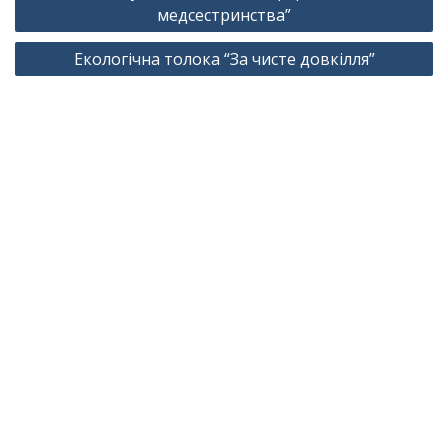
записів
медсестринства”
Екологічна толока “За чисте довкілля”