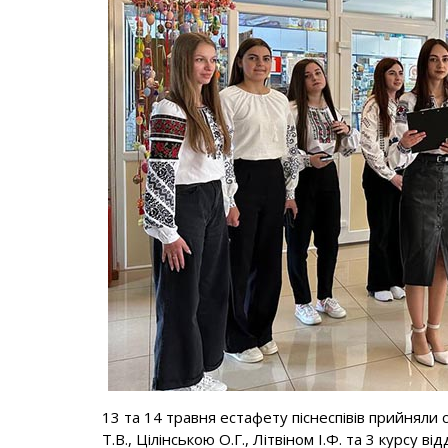
13 та 14 травня естафету піснеспівів прийняли
Т.В., Цілінською О.Г., Літвіном І.Ф. та 3 курсу 