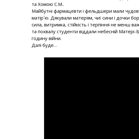
та Хомою С.М..
Майбутні фармацевти і фельдшери мали чудову н
матір`ю. Дякували матерям, чиї сини і дочки б
сила, витримка, стійкість і терпіння не менш в
та похвалу студенти віддали небесній Матері-Б
годину війни.
Далі буде…