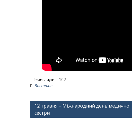
Переглядів:
107
Загальне
Навігація
12 травня – Міжнародний день медичної
сестри
записів