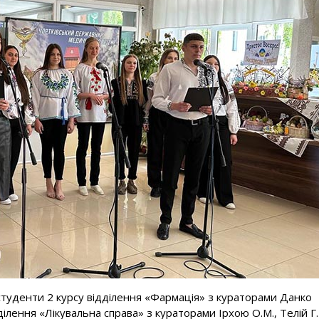
 студенти 2 курсу відділення «Фармація» з кураторами Данко
відділення «Лікувальна справа» з кураторами Ірхою О.М., Телій Г