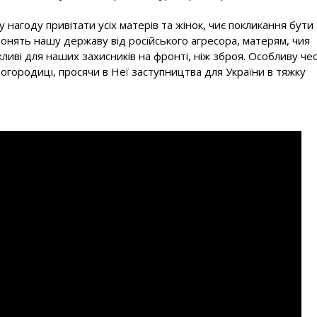
агоду привітати усіх матерів та жінок, чиє покликання бути
оронять нашу державу від російського агресора, матерям, чия
ажливі для наших захисників на фронті, ніж зброя. Особливу че
огородиці, просячи в Неї заступництва для України в тяжку