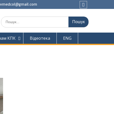
ivmedcol@gmail.com
Facebook
Шукати:
чам КПК
Відеотека
ENG