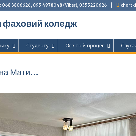
: 068 3806626, 095 4978048 (Viber), 0355220626
chortk
й фаховий коледж
нику
Студенту
Освітній процес
Слуха
чна Мати…