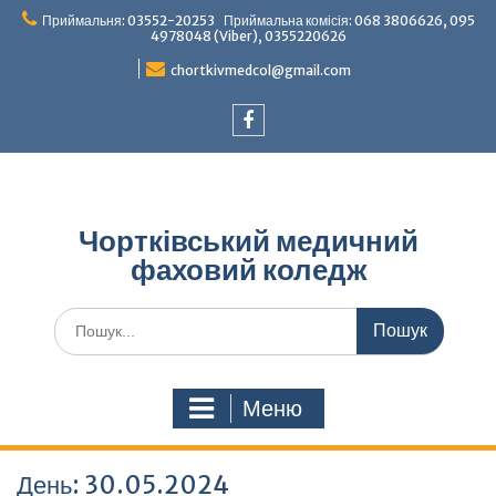
Перейти
Приймальня: 03552-20253 Приймальна комісія: 068 3806626, 095
до
4978048 (Viber), 0355220626
вмісту
chortkivmedcol@gmail.com
Facebook
Чортківський медичний
фаховий коледж
Шукати:
Меню
День:
30.05.2024