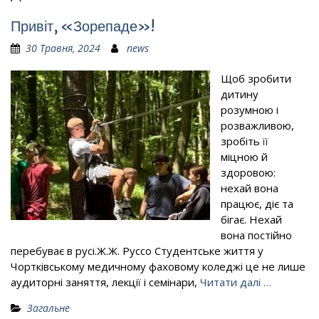
Привіт, «Зорепаде»!
30 Травня, 2024
news
Щоб зробити
дитину
розумною і
розважливою,
зробіть її
міцною й
здоровою:
нехай вона
працює, діє та
бігає. Нехай
вона постійно
перебуває в русі.Ж.Ж. Руссо Студентське життя у
Чортківському медичному фаховому коледжі це не лише
аудиторні заняття, лекції і семінари,
Читати далі …
Загальне