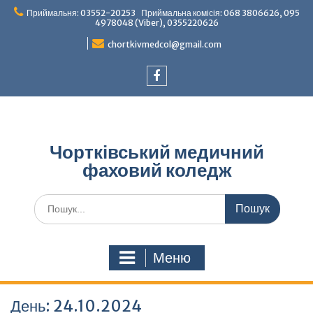
Перейти
Приймальня: 03552-20253 Приймальна комісія: 068 3806626, 095
до
4978048 (Viber), 0355220626
вмісту
chortkivmedcol@gmail.com
Facebook
Чортківський медичний
фаховий коледж
Шукати:
Меню
День:
24.10.2024