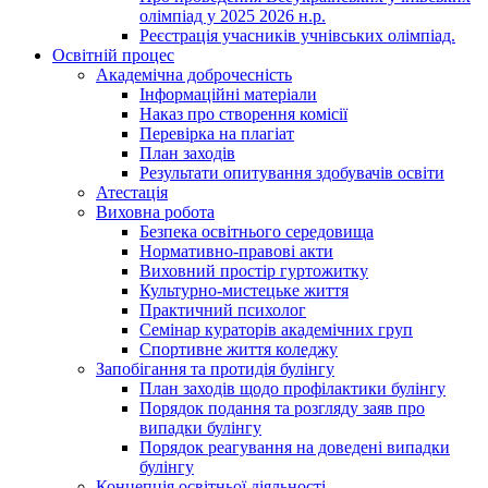
олімпіад у 2025 2026 н.р.
Реєстрація учасників учнівських олімпіад.
Освітній процес
Академічна доброчесність
Інформаційні матеріали
Наказ про створення комісії
Перевірка на плагіат
План заходів
Результати опитування здобувачів освіти
Атестація
Виховна робота
Безпека освітнього середовища
Нормативно-правові акти
Виховний простір гуртожитку
Культурно-мистецьке життя
Практичний психолог
Семінар кураторів академічних груп
Спортивне життя коледжу
Запобігання та протидія булінгу
План заходів щодо профілактики булінгу
Порядок подання та розгляду заяв про
випадки булінгу
Порядок реагування на доведені випадки
булінгу
Концепція освітньої діяльності