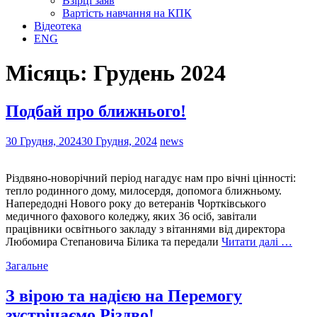
Взірці заяв
Вартість навчання на КПК
Відеотека
ENG
Місяць:
Грудень 2024
Подбай про ближнього!
30 Грудня, 2024
30 Грудня, 2024
news
Різдвяно-новорічний період нагадує нам про вічні цінності:
тепло родинного дому, милосердя, допомога ближньому.
Напередодні Нового року до ветеранів Чортківського
медичного фахового коледжу, яких 36 осіб, завітали
працівники освітнього закладу з вітаннями від директора
Любомира Степановича Білика та передали
Читати далі …
Загальне
З вірою та надією на Перемогу
зустрічаємо Різдво!