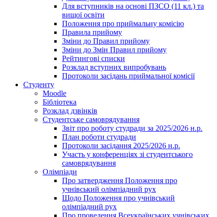
Для вступників на основі ПЗСО (11 кл.) та
вищої освіти
Положення про приймальну комісію
Правила прийому
Зміни до Правил прийому
Зміни до Змін Правил прийому
Рейтингові списки
Розклад вступних випробувань
Протоколи засідань приймальної комісії
Студенту
Moodle
Бібліотека
Розклад дзвінків
Студентське самоврядування
Звіт про роботу студради за 2025/2026 н.р.
План роботи студради
Протоколи засідання 2025/2026 н.р.
Участь у конференціях зі студентського
самоврядування
Олімпіади
Про затвердження Положення про
учнівський олімпіадний рух
Щодо Положення про учнівський
олімпіадний рух
Про проведення Всеукраїнських учнівських