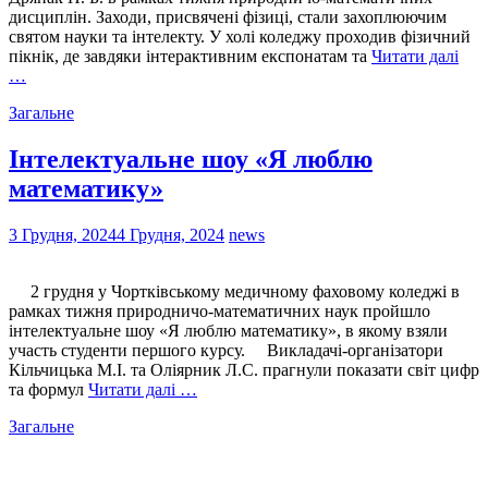
дисциплін. Заходи, присвячені фізиці, стали захоплюючим
святом науки та інтелекту. У холі коледжу проходив фізичний
пікнік, де завдяки інтерактивним експонатам та
Читати далі
…
Загальне
Інтелектуальне шоу «Я люблю
математику»
3 Грудня, 2024
4 Грудня, 2024
news
2 грудня у Чортківському медичному фаховому коледжі в
рамках тижня природничо-математичних наук пройшло
інтелектуальне шоу «Я люблю математику», в якому взяли
участь студенти першого курсу. Викладачі-організатори
Кільчицька М.І. та Оліярник Л.С. прагнули показати світ цифр
та формул
Читати далі …
Загальне