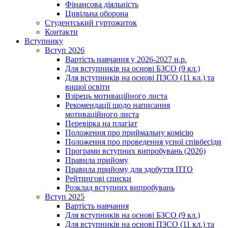
Фінансова діяльність
Цивільна оборона
Студентський гуртожиток
Контакти
Вступнику
Вступ 2026
Вартість навчання у 2026-2027 н.р.
Для вступників на основі БЗСО (9 кл.)
Для вступників на основі ПЗСО (11 кл.) та
вищої освіти
Взірець мотиваційного листа
Рекомендації щодо написання
мотиваційного листа
Перевірка на плагіат
Положення про приймальну комісію
Положення про проведення усної співбесіди
Програми вступних випробувань (2026)
Правила прийому
Правила прийому для здобуття ПТО
Рейтингові списки
Розклад вступних випробувань
Вступ 2025
Вартість навчання
Для вступників на основі БЗСО (9 кл.)
Для вступників на основі ПЗСО (11 кл.) та