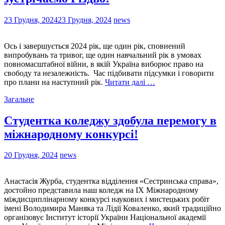
23 Грудня, 2024
23 Грудня, 2024
news
Ось і завершується 2024 рік, ще один рік, сповнений
випробувань та тривог, ще один навчальний рік в умовах
повномасштабної війни, в якій Україна виборює право на
свободу та незалежність. Час підбивати підсумки і говорити
про плани на наступний рік.
Читати далі …
Загальне
Студентка коледжу здобула перемогу в
міжнародному конкурсі!
20 Грудня, 2024
news
Анастасія Журба, студентка відділення «Сестринська справа»,
достойно представила наш коледж на ІХ Міжнародному
міждисциплінарному конкурсі наукових і мистецьких робіт
імені Володимира Маняка та Лідії Коваленко, який традиційно
організовує Інститут історії України Національної академії