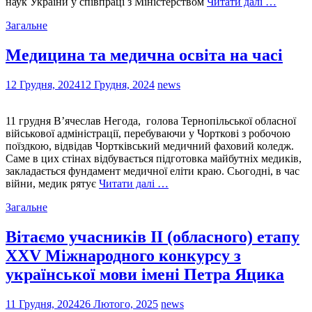
наук України у співпраці з Міністерством
Читати далі …
Загальне
Медицина та медична освіта на часі
12 Грудня, 2024
12 Грудня, 2024
news
11 грудня В’ячеслав Негода, голова Тернопільської обласної
військової адміністрації, перебуваючи у Чорткові з робочою
поїздкою, відвідав Чортківський медичний фаховий коледж.
Саме в цих стінах відбувається підготовка майбутніх медиків,
закладається фундамент медичної еліти краю. Сьогодні, в час
війни, медик рятує
Читати далі …
Загальне
Вітаємо учасників ІІ (обласного) етапу
ХХV Міжнародного конкурсу з
української мови імені Петра Яцика
11 Грудня, 2024
26 Лютого, 2025
news