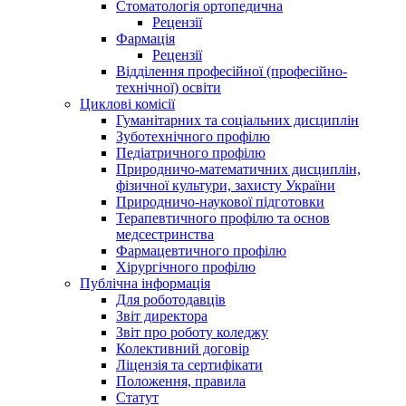
Стоматологія ортопедична
Рецензії
Фармація
Рецензії
Відділення професійної (професійно-
технічної) освіти
Циклові комісії
Гуманітарних та соціальних дисциплін
Зуботехнічного профілю
Педіатричного профілю
Природничо-математичних дисциплін,
фізичної культури, захисту України
Природничо-наукової підготовки
Терапевтичного профілю та основ
медсестринства
Фармацевтичного профілю
Хірургічного профілю
Публічна інформація
Для роботодавців
Звіт директора
Звіт про роботу коледжу
Колективний договір
Ліцензія та сертифікати
Положення, правила
Статут