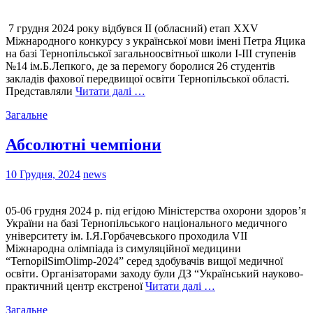
7 грудня 2024 року відбувся ІІ (обласний) етап ХХV
Міжнародного конкурсу з української мови імені Петра Яцика
на базі Тернопільської загальноосвітньої школи І-ІІІ ступенів
№14 ім.Б.Лепкого, де за перемогу боролися 26 студентів
закладів фахової передвищої освіти Тернопільської області.
Представляли
Читати далі …
Загальне
Абсолютні чемпіони
10 Грудня, 2024
news
05-06 грудня 2024 р. під егідою Міністерства охорони здоров’я
України на базі Тернопільського національного медичного
університету ім. І.Я.Горбачевського проходила VII
Міжнародна олімпіада із симуляційної медицини
“TernopilSimOlimp-2024” серед здобувачів вищої медичної
освіти. Організаторами заходу були ДЗ “Український науково-
практичний центр екстреної
Читати далі …
Загальне