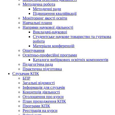
Методична робота
Методичні ради
Підвищення кваліфікації
Моніторинг якості освіти
Навчальні плани
Напрями наукової діяльності
Викладачі-науковці
Студентське наукове товариство та гурткова
робота
Матеріали конференцій
Опитування
Освітньо-професійні програми
Каталоги вибіркових освітніх компонентів
Педагогічна рада
Практична підготовка
Слухачам КПК
БПР
Загальні відомості
Інформація для слухачів
Концепція діяльності
Оголошення про курси
План проходження КПК
Програми КПК
Реєстрація на курси