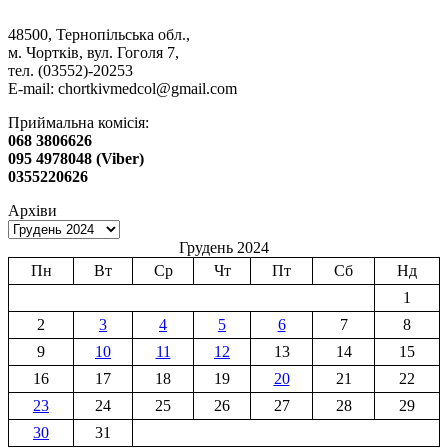
48500, Тернопільська обл.,
м. Чортків, вул. Гоголя 7,
тел. (03552)-20253
E-mail:
chortkivmedcol@gmail.com
Приймальна комісія:
068 3806626
095 4978048 (Viber)
0355220626
Архіви
Грудень 2024
Пн
Вт
Ср
Чт
Пт
Сб
Нд
1
2
3
4
5
6
7
8
9
10
11
12
13
14
15
16
17
18
19
20
21
22
23
24
25
26
27
28
29
30
31