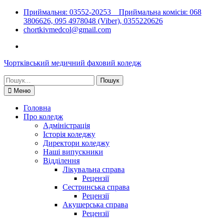
Перейти
Приймальня: 03552-20253 Приймальна комісія: 068
до
3806626, 095 4978048 (Viber), 0355220626
вмісту
chortkivmedcol@gmail.com
Facebook
Чортківський медичний фаховий коледж
Шукати:
Меню
Головна
Про коледж
Адміністрація
Історія коледжу
Директори коледжу
Наші випускники
Відділення
Лікувальна справа
Рецензії
Сестринська справа
Рецензії
Акушерська справа
Рецензії