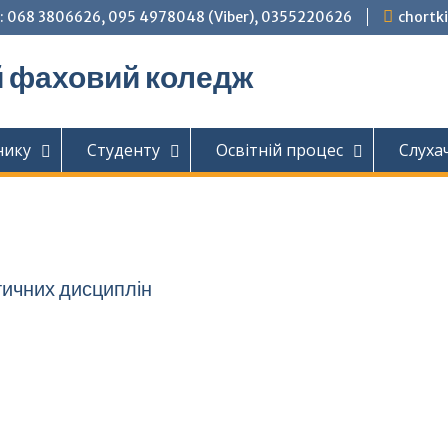
: 068 3806626, 095 4978048 (Viber), 0355220626
chortk
й фаховий коледж
нику
Студенту
Освітній процес
Слуха
ичних дисциплін