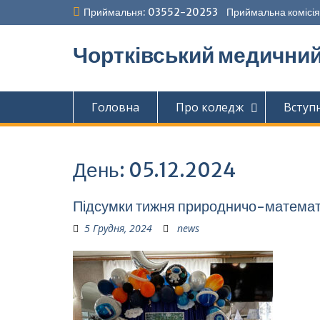
Перейти
Приймальня: 03552-20253 Приймальна комісія
до
вмісту
Чортківський медични
Головна
Про коледж
Вступ
День:
05.12.2024
Підсумки тижня природничо-математ
5 Грудня, 2024
news