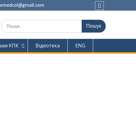
ivmedcol@gmail.com
Facebook
Шукати:
чам КПК
Відеотека
ENG