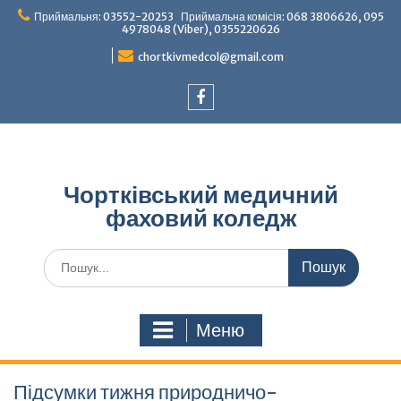
Перейти
Приймальня: 03552-20253 Приймальна комісія: 068 3806626, 095
до
4978048 (Viber), 0355220626
вмісту
chortkivmedcol@gmail.com
Facebook
Чортківський медичний
фаховий коледж
Шукати:
Меню
Підсумки тижня природничо-