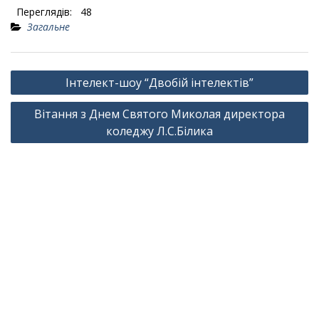
Переглядів:
48
Загальне
Навігація
Інтелект-шоу “Двобій інтелектів”
записів
Вітання з Днем Святого Миколая директора
коледжу Л.С.Білика