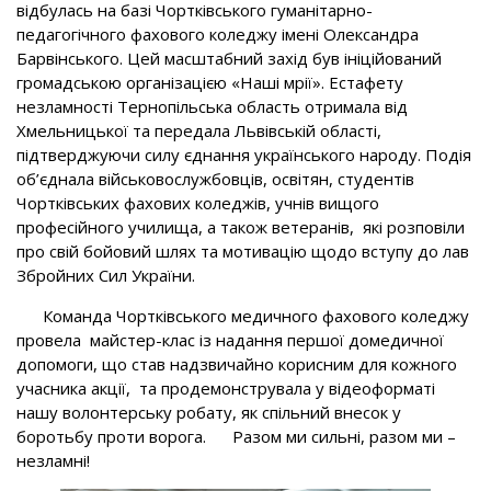
відбулась на базі Чортківського гуманітарно-
педагогічного фахового коледжу імені Олександра
Барвінського. Цей масштабний захід був ініційований
громадською організацією «Наші мрії». Естафету
незламності Тернопільська область отримала від
Хмельницької та передала Львівській області,
підтверджуючи силу єднання українського народу. Подія
об’єднала військовослужбовців, освітян, студентів
Чортківських фахових коледжів, учнів вищого
професійного училища, а також ветеранів, які розповіли
про свій бойовий шлях та мотивацію щодо вступу до лав
Збройних Сил України.
Команда Чортківського медичного фахового коледжу
провела майстер-клас із надання першої домедичної
допомоги, що став надзвичайно корисним для кожного
учасника акції, та продемонструвала у відеоформаті
нашу волонтерську робату, як спільний внесок у
боротьбу проти ворога. Разом ми сильні, разом ми –
незламні!