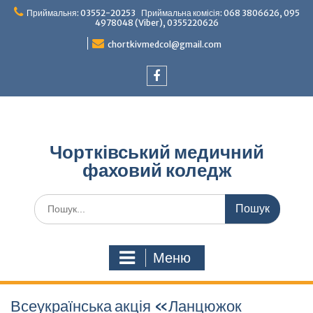
Перейти
Приймальня: 03552-20253 Приймальна комісія: 068 3806626, 095
до
4978048 (Viber), 0355220626
вмісту
chortkivmedcol@gmail.com
Facebook
Чортківський медичний
фаховий коледж
Шукати:
Меню
Всеукраїнська акція «Ланцюжок