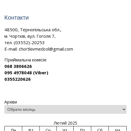
Контакти
48500, Тернопільська обл.,
м. Чортків, вул. Гоголя 7,
тел. (03552)-20253
E-mail:
chortkivmedcol@gmail.com
Приймальна комісія:
068 3806626
095 4978048 (Viber)
0355220626
Архіви
Лютий 2025
Пн
Вт
Ср
Чт
Пт
Сб
Нд