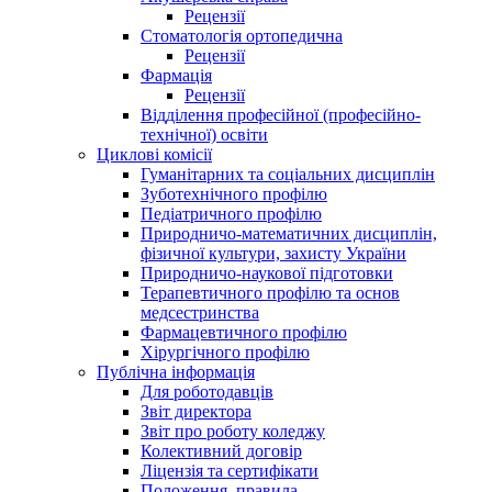
Рецензії
Стоматологія ортопедична
Рецензії
Фармація
Рецензії
Відділення професійної (професійно-
технічної) освіти
Циклові комісії
Гуманітарних та соціальних дисциплін
Зуботехнічного профілю
Педіатричного профілю
Природничо-математичних дисциплін,
фізичної культури, захисту України
Природничо-наукової підготовки
Терапевтичного профілю та основ
медсестринства
Фармацевтичного профілю
Хірургічного профілю
Публічна інформація
Для роботодавців
Звіт директора
Звіт про роботу коледжу
Колективний договір
Ліцензія та сертифікати
Положення, правила