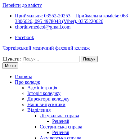
Перейти до вмісту
Приймальня: 03552-20253 Приймальна комісія: 068
3806626, 095 4978048 (Viber), 0355220626
chortkivmedcol@gmail.com
Facebook
Чортківський медичний фаховий коледж
Шукати:
Меню
Головна
Про коледж
Адміністрація
Історія коледжу
Директори коледжу
Наші випускники
Відділення
Лікувальна справа
Рецензії
Сестринська справа
Рецензії
Акушерська справа