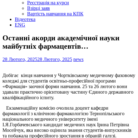
Реєстрація на курси
Взірці заяв
Вартість навчання на КПК
Відеотека
ENG
Останні акорди академічної науки
майбутніх фармацевтів…
28 Лютого, 2025
28 Лютого, 2025
news
Добігає кінця навчання у Чортківському медичному фаховому
коледжі для студентів освітньо-професійної програми
«Фармація» заочної форми навчання. 25 та 26 лютого вони
здавали практично орієнтовану частину Єдиного державного
кваліфікаційного іспиту.
Екзаменаційну комісію очолила доцент кафедри
фармакології з клінічною фармакологією Тернопільського
національного медичного університету імені
І.Я.Горбачевського кандидат медичних наук Ірина Петрівна
Мосейчук, яка високо оцінила знання студентів-випускників
та побажала професійного зростання в обраній галузі.