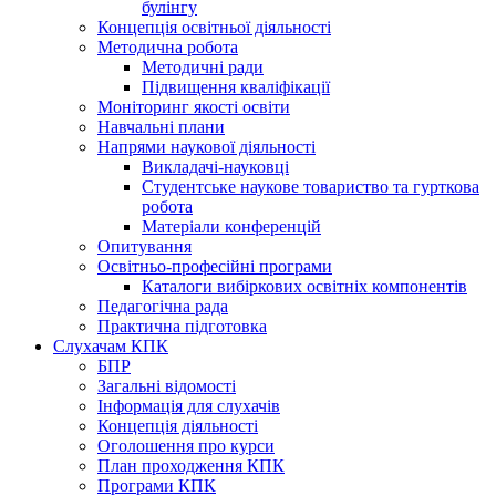
булінгу
Концепція освітньої діяльності
Методична робота
Методичні ради
Підвищення кваліфікації
Моніторинг якості освіти
Навчальні плани
Напрями наукової діяльності
Викладачі-науковці
Студентське наукове товариство та гурткова
робота
Матеріали конференцій
Опитування
Освітньо-професійні програми
Каталоги вибіркових освітніх компонентів
Педагогічна рада
Практична підготовка
Слухачам КПК
БПР
Загальні відомості
Інформація для слухачів
Концепція діяльності
Оголошення про курси
План проходження КПК
Програми КПК