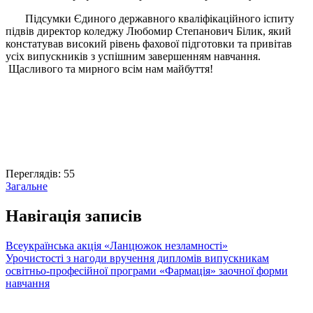
Підсумки Єдиного державного кваліфікаційного іспиту
підвів директор коледжу Любомир Степанович Білик, який
констатував високий рівень фахової підготовки та привітав
усіх випускників з успішним завершенням навчання.
Щасливого та мирного всім нам майбуття!
Переглядів:
55
Загальне
Навігація записів
Всеукраїнська акція «Ланцюжок незламності»
Урочистості з нагоди вручення дипломів випускникам
освітньо-професійної програми «Фармація» заочної форми
навчання