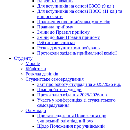
Вартість навчання
Для вступників на основі БЗСО (9 кл.)
Для вступників на основі ПЗСО (11 кл.) та
вищої освіти
Положення про приймальну комісію
Правила прийому
Зміни до Правил прийому
Зміни до Змін Правил прийому
Рейтингові списки
Розклад вступних випробувань
Протоколи засідань приймальної комісії
Студенту
Moodle
Бібліотека
Розклад дзвінків
Студентське самоврядування
Звіт про роботу студради за 2025/2026 н.р.
План роботи студради
Протоколи засідання 2025/2026 н.р.
Участь у конференціях зі студентського
самоврядування
Олімпіади
Про затвердження Положення про
учнівський олімпіадний рух
Щодо Положення про учнівський