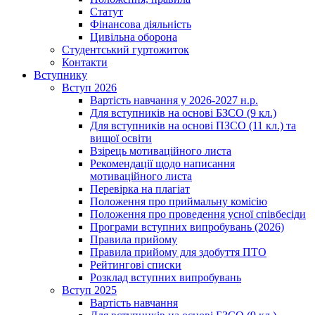
Статут
Фінансова діяльність
Цивільна оборона
Студентський гуртожиток
Контакти
Вступнику
Вступ 2026
Вартість навчання у 2026-2027 н.р.
Для вступників на основі БЗСО (9 кл.)
Для вступників на основі ПЗСО (11 кл.) та
вищої освіти
Взірець мотиваційного листа
Рекомендації щодо написання
мотиваційного листа
Перевірка на плагіат
Положення про приймальну комісію
Положення про проведення усної співбесіди
Програми вступних випробувань (2026)
Правила прийому
Правила прийому для здобуття ПТО
Рейтингові списки
Розклад вступних випробувань
Вступ 2025
Вартість навчання