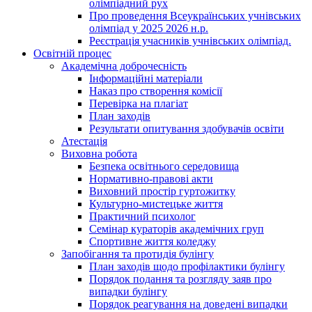
олімпіадний рух
Про проведення Всеукраїнських учнівських
олімпіад у 2025 2026 н.р.
Реєстрація учасників учнівських олімпіад.
Освітній процес
Академічна доброчесність
Інформаційні матеріали
Наказ про створення комісії
Перевірка на плагіат
План заходів
Результати опитування здобувачів освіти
Атестація
Виховна робота
Безпека освітнього середовища
Нормативно-правові акти
Виховний простір гуртожитку
Культурно-мистецьке життя
Практичний психолог
Семінар кураторів академічних груп
Спортивне життя коледжу
Запобігання та протидія булінгу
План заходів щодо профілактики булінгу
Порядок подання та розгляду заяв про
випадки булінгу
Порядок реагування на доведені випадки