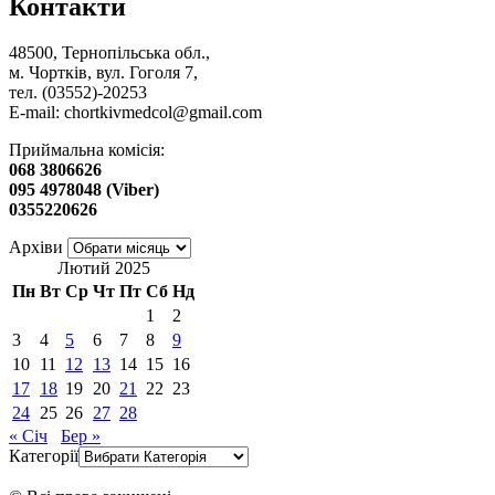
Контакти
48500, Тернопільська обл.,
м. Чортків, вул. Гоголя 7,
тел. (03552)-20253
E-mail:
chortkivmedcol@gmail.com
Приймальна комісія:
068 3806626
095 4978048 (Viber)
0355220626
Архіви
Лютий 2025
Пн
Вт
Ср
Чт
Пт
Сб
Нд
1
2
3
4
5
6
7
8
9
10
11
12
13
14
15
16
17
18
19
20
21
22
23
24
25
26
27
28
« Січ
Бер »
Категорії