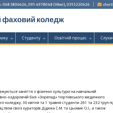
: 068 3806626, 095 4978048 (Viber), 0355220626
chor
й фаховий коледж
нику
Студенту
Освітній процес
Слуха
жуються заняття з фізичної культури на навчальній
вно-оздоровчій базі «Зорепад» Чортківського медичного
го коледжу. 30 квітня та 1 травня студенти 261 та 232 груп п
ицтвом своїх кураторів Дідюка С.М. та Цьомик О.І., а також