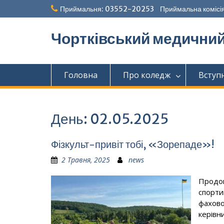
Перейти
Приймальня: 03552-20253 Приймальна комісія
до
вмісту
Чортківський медични
Головна
Про коледж
Вступ
День:
02.05.2025
Фізкульт-привіт тобі, «Зорепаде»!
2 Травня, 2025
news
Продов
спорти
фахово
керівн