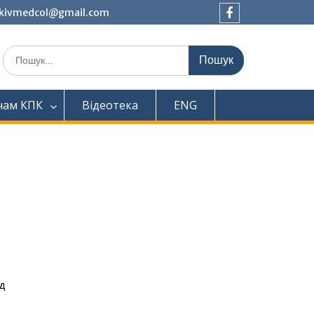
tkivmedcol@gmail.com
Facebook
Шукати:
чам КПК
Відеотека
ENG
ід