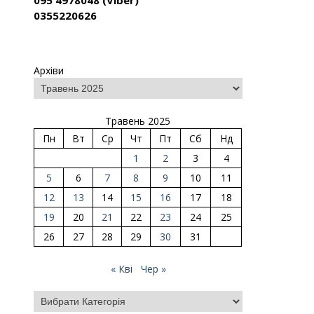
095 4978048 (Viber)
0355220626
Архіви
Травень 2025
Пн
Вт
Ср
Чт
Пт
Сб
Нд
1
2
3
4
5
6
7
8
9
10
11
12
13
14
15
16
17
18
19
20
21
22
23
24
25
26
27
28
29
30
31
« Кві
Чер »
Категорії