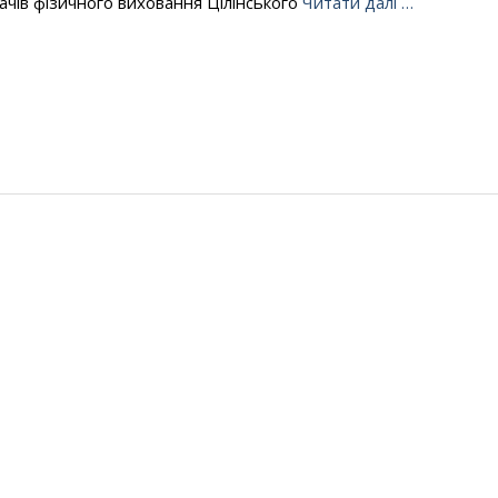
ачів фізичного виховання Цілінського
Читати далі …