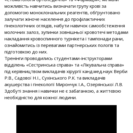
можливість навчитись визначати групу крові за
допомогою моноклональних реагентів, обґрунтовано
залучати жіноче населення до профілактичних
гінекологічних оглядів, набути навичок самообстеження
молочних залоз, зупинки зовнішньої кровотечі методами
накладання кровоспинного турнікета і тампонади рани,
ознайомитись із перевагами партнерських пологів та
підготовкою до них.
Тренінги проводились студентами-інструкторами
відділень «Сестринська справа» та «Лікувальна справа»
під керівництвом викладачів хірургії канд.мед.наук Верби
Р.В., Садової Н.І., Сухінського Р.К. та викладачів
акушерства і гінекології Мирончук І.А., Озерянської Л.В.
Здобуті знання і навички не є забаганкою, а життєвою
необхідністю для кожної людини.