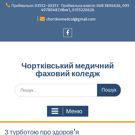
Перейти
Приймальня: 03552-20253 Приймальна комісія: 068 3806626, 095
до
4978048 (Viber), 0355220626
вмісту
chortkivmedcol@gmail.com
Facebook
Чортківський медичний
фаховий коледж
Шукати:
Меню
З турботою про здоров’я