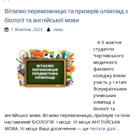
Вітаємо переможницю та призерів олімпіад з
біології та англійської мови
7 Жовтня, 2025
news
4-5 жовтня
студенти
Чортківського
медичного
фахового
коледжу взяли
участь у І етапі
Всеукраїнських
учнівських
олімпіад з
біології та
англійської мови. Вітаємо переможницю, призерів та їхніх
наставників! БІОЛОГІЯ І місце ІІІ місце АНГЛІЙСЬКА
МОВА ІІІ місце Ваші досягнення — це
Читати далі …