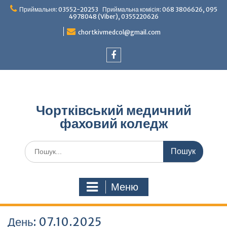
Перейти
Приймальня: 03552-20253 Приймальна комісія: 068 3806626, 095
до
4978048 (Viber), 0355220626
вмісту
chortkivmedcol@gmail.com
Facebook
Чортківський медичний
фаховий коледж
Шукати:
Меню
День:
07.10.2025