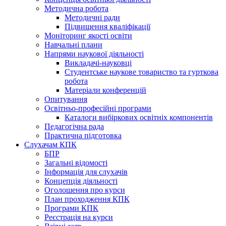
Методична робота
Методичні ради
Підвищення кваліфікації
Моніторинг якості освіти
Навчальні плани
Напрями наукової діяльності
Викладачі-науковці
Студентське наукове товариство та гурткова
робота
Матеріали конференцій
Опитування
Освітньо-професійні програми
Каталоги вибіркових освітніх компонентів
Педагогічна рада
Практична підготовка
Слухачам КПК
БПР
Загальні відомості
Інформація для слухачів
Концепція діяльності
Оголошення про курси
План проходження КПК
Програми КПК
Реєстрація на курси