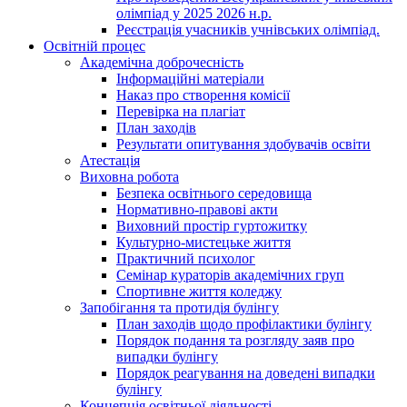
олімпіад у 2025 2026 н.р.
Реєстрація учасників учнівських олімпіад.
Освітній процес
Академічна доброчесність
Інформаційні матеріали
Наказ про створення комісії
Перевірка на плагіат
План заходів
Результати опитування здобувачів освіти
Атестація
Виховна робота
Безпека освітнього середовища
Нормативно-правові акти
Виховний простір гуртожитку
Культурно-мистецьке життя
Практичний психолог
Семінар кураторів академічних груп
Спортивне життя коледжу
Запобігання та протидія булінгу
План заходів щодо профілактики булінгу
Порядок подання та розгляду заяв про
випадки булінгу
Порядок реагування на доведені випадки
булінгу
Концепція освітньої діяльності