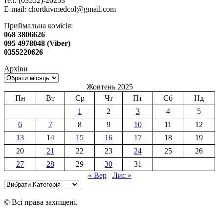
тел. (03552)-20253
E-mail:
chortkivmedcol@gmail.com
Приймальна комісія:
068 3806626
095 4978048 (Viber)
0355220626
Архіви
Жовтень 2025
Пн
Вт
Ср
Чт
Пт
Сб
Нд
1
2
3
4
5
6
7
8
9
10
11
12
13
14
15
16
17
18
19
20
21
22
23
24
25
26
27
28
29
30
31
« Вер
Лис »
Категорії
© Всі права захищені.