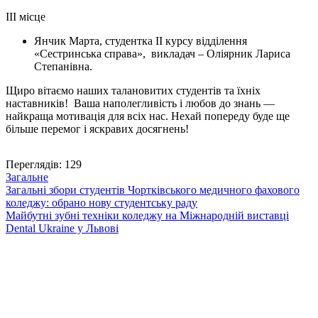
ІІІ місце
Янчик Марта, студентка ІІ курсу відділення
«Сестринська справа», викладач – Оліярник Лариса
Степанівна.
Щиро вітаємо наших талановитих студентів та їхніх
наставників! Ваша наполегливість і любов до знань —
найкраща мотивація для всіх нас. Нехай попереду буде ще
більше перемог і яскравих досягнень!
Переглядів:
129
Загальне
Навігація
Загальні збори студентів Чортківського медичного фахового
коледжу: обрано нову студентську раду
записів
Майбутні зубні техніки коледжу на Міжнародній виставці
Dental Ukraine у Львові