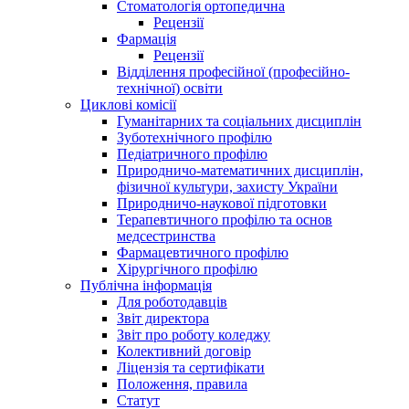
Стоматологія ортопедична
Рецензії
Фармація
Рецензії
Відділення професійної (професійно-
технічної) освіти
Циклові комісії
Гуманітарних та соціальних дисциплін
Зуботехнічного профілю
Педіатричного профілю
Природничо-математичних дисциплін,
фізичної культури, захисту України
Природничо-наукової підготовки
Терапевтичного профілю та основ
медсестринства
Фармацевтичного профілю
Хірургічного профілю
Публічна інформація
Для роботодавців
Звіт директора
Звіт про роботу коледжу
Колективний договір
Ліцензія та сертифікати
Положення, правила
Статут