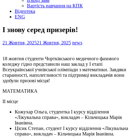
Взірці заяв
Вартість навчання на КПК
Відеотека
ENG
І знову серед призерів!
21 Жовтня, 2025
21 Жовтня, 2025
news
18 жовтня студенти Чортківського медичного фахового
коледжу гідно представили наш заклад у І етапі
Всеукраїнської учнівської олімпіади з математики. Завдяки
старанності, наполегливості та підтримці викладачів вони
здобули призові місця!
МАТЕМАТИКА
ІІ місце
Кожухар Ольга, студентка І курсу відділення
«Лікувальна справа», викладач – Кільчицька Марія
Іванівна.
Цісик Степан, студент І курсу відділення «Лікувальна
справа», викладач – Кільчицька Марія Іванівна.