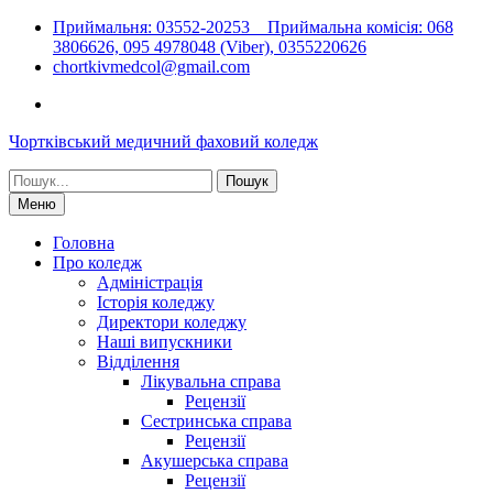
Перейти
Приймальня: 03552-20253 Приймальна комісія: 068
до
3806626, 095 4978048 (Viber), 0355220626
вмісту
chortkivmedcol@gmail.com
Facebook
Чортківський медичний фаховий коледж
Шукати:
Меню
Головна
Про коледж
Адміністрація
Історія коледжу
Директори коледжу
Наші випускники
Відділення
Лікувальна справа
Рецензії
Сестринська справа
Рецензії
Акушерська справа
Рецензії