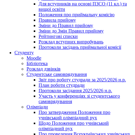
Для вступників на основі ПЗСО (11 кл.) та
вищої освіти
Положення про приймальну комісію
Правила прийому
Зміни до Правил прийому
Зміни до Змін Правил прийому
Рейтингові списки
Розклад вступних випробувань
Протоколи засідань приймальної комісії
Студенту
Moodle
Бібліотека
Розклад дзвінків
Студентське самоврядування
Звіт про роботу студради за 2025/2026 н.р.
План роботи студради
Протоколи засідання 2025/2026 н.р.
Участь у конференціях зі студентського
самоврядування
Олімпіади
Про затвердження Положення про
учнівський олімпіадний рух
Щодо Положення про учнівський
олімпіадний рух
Про проведення Всеукраїнських учнівських