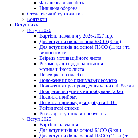
Фінансова діяльність
Цивільна оборона
Студентський гуртожиток
Контакти
Вступнику
Вступ 2026
Вартість навчання у 2026-2027 н.р.
Для вступників на основі БЗСО (9 кл.)
Для вступників на основі ПЗСО (11 кл.) та
вищої освіти
Взірець мотиваційного листа
Рекомендації щодо написання
мотиваційного листа
Перевірка на плагіат
Положення про приймальну комісію
Положення про проведення усної співбесіди
Програми вступних випробувань (2026)
Правила прийому
Правила прийому для здобуття ПТО
Рейтингові списки
Розклад вступних випробувань
Вступ 2025
Вартість навчання
Для вступників на основі БЗСО (9 кл.)
Для вступників на основі ПЗСО (11 кл.) та