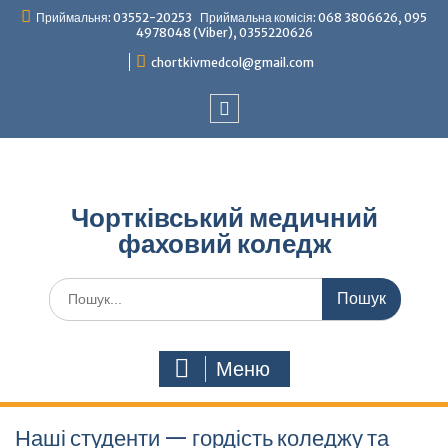
Перейти
Приймальня: 03552-20253 Приймальна комісія: 068 3806626, 095
до
4978048 (Viber), 0355220626
вмісту
chortkivmedcol@gmail.com
Facebook
Чортківський медичний
фаховий коледж
Шукати:
Меню
Наші студенти — гордість коледжу та