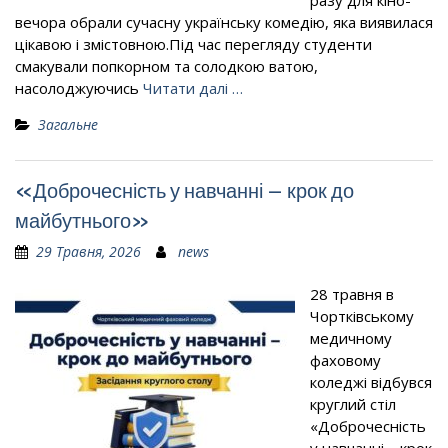
разу для кіно-
вечора обрали сучасну українську комедію, яка виявилася
цікавою і змістовною.Під час перегляду студенти
смакували попкорном та солодкою ватою,
насолоджуючись
Читати далі …
Загальне
«Доброчесність у навчанні – крок до
майбутнього»
29 Травня, 2026
news
28 травня в
Чортківському
медичному
фаховому
коледжі відбувся
круглий стіл
«Доброчесність