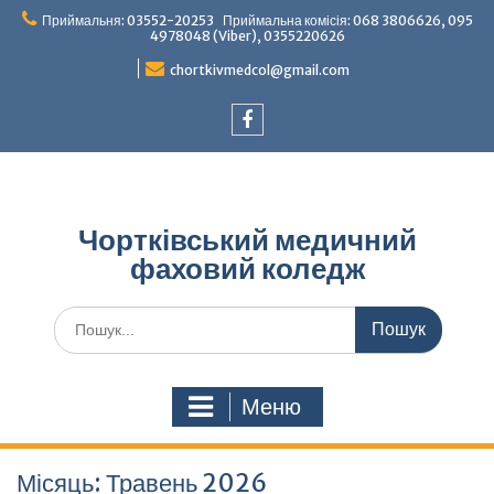
Перейти
Приймальня: 03552-20253 Приймальна комісія: 068 3806626, 095
до
4978048 (Viber), 0355220626
вмісту
chortkivmedcol@gmail.com
Facebook
Чортківський медичний
фаховий коледж
Шукати:
Меню
Місяць:
Травень 2026