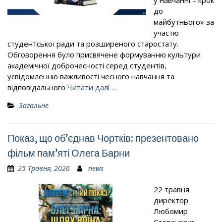
у навчанні – крок
до
майбутнього» за
участю
студентської ради та розширеного старостату.
Обговорення було присвячене формуванню культури
академічної доброчесності серед студентів,
усвідомленню важливості чесного навчання та
відповідального
Читати далі …
Загальне
Показ, що об’єднав Чортків: презентовано
фільм пам’яті Олега Барни
25 Травня, 2026
news
22 травня
директор
Любомир