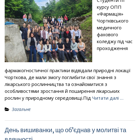
Студенти ІІІ
курсу ОПП
«Фармація»
Чортківського
медичного
фахового
коледжу під час
проходження
фармакогностичної практики відвідали природні локації
Чорткова, де мали змогу поглибити свої знання з
лікарського рослинництва та ознайомитися з
особливостями зростання й поширення лікарських
рослин у природному середовищі.Під
Читати далі …
Загальне
День вишиванки, що об’єднав у молитві та
вдячності