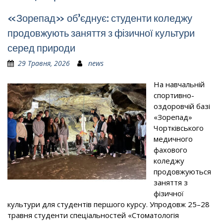
«Зорепад» об’єднує: студенти коледжу
продовжують заняття з фізичної культури
серед природи
29 Травня, 2026
news
На навчальній
спортивно-
оздоровчій базі
«Зорепад»
Чортківського
медичного
фахового
коледжу
продовжуються
заняття з
фізичної
культури для студентів першого курсу. Упродовж 25–28
травня студенти спеціальностей «Стоматологія