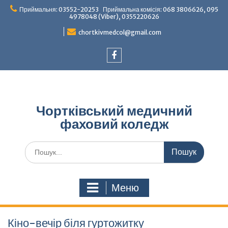
Перейти
Приймальня: 03552-20253 Приймальна комісія: 068 3806626, 095
до
4978048 (Viber), 0355220626
вмісту
chortkivmedcol@gmail.com
Facebook
Чортківський медичний
фаховий коледж
Шукати:
Меню
Кіно-вечір біля гуртожитку