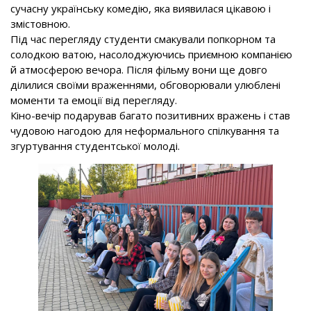
сучасну українську комедію, яка виявилася цікавою і
змістовною.
Під час перегляду студенти смакували попкорном та
солодкою ватою, насолоджуючись приємною компанією
й атмосферою вечора. Після фільму вони ще довго
ділилися своїми враженнями, обговорювали улюблені
моменти та емоції від перегляду.
Кіно-вечір подарував багато позитивних вражень і став
чудовою нагодою для неформального спілкування та
згуртування студентської молоді.