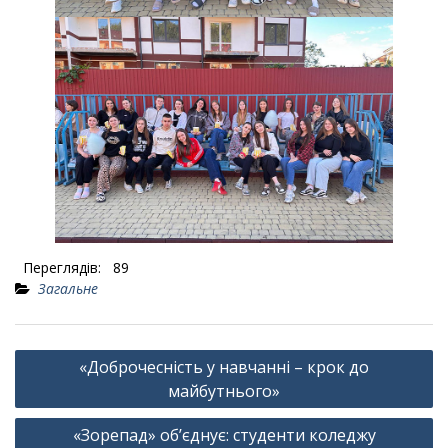
Переглядів:
89
Загальне
Навігація
«Доброчесність у навчанні – крок до
записів
майбутнього»
«Зорепад» об’єднує: студенти коледжу