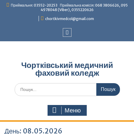
Перейти
Приймальня: 03552-20253 Приймальна комісія: 068 3806626, 095
до
4978048 (Viber), 0355220626
вмісту
chortkivmedcol@gmail.com
Facebook
Чортківський медичний
фаховий коледж
Шукати:
Меню
День:
08.05.2026