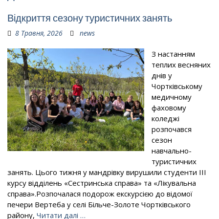
Відкриття сезону туристичних занять
8 Травня, 2026
news
З настанням
теплих весняних
днів у
Чортківському
медичному
фаховому
коледжі
розпочався
сезон
навчально-
туристичних
занять. Цього тижня у мандрівку вирушили студенти ІІІ
курсу відділень «Сестринська справа» та «Лікувальна
справа».Розпочалася подорож екскурсією до відомої
печери Вертеба у селі Більче-Золоте Чортківського
району,
Читати далі …