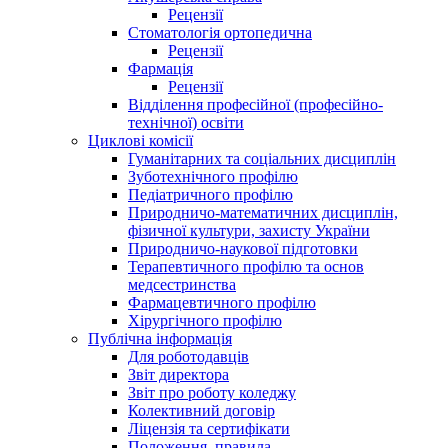
Рецензії
Стоматологія ортопедична
Рецензії
Фармація
Рецензії
Відділення професійної (професійно-
технічної) освіти
Циклові комісії
Гуманітарних та соціальних дисциплін
Зуботехнічного профілю
Педіатричного профілю
Природничо-математичних дисциплін,
фізичної культури, захисту України
Природничо-наукової підготовки
Терапевтичного профілю та основ
медсестринства
Фармацевтичного профілю
Хірургічного профілю
Публічна інформація
Для роботодавців
Звіт директора
Звіт про роботу коледжу
Колективний договір
Ліцензія та сертифікати
Положення, правила