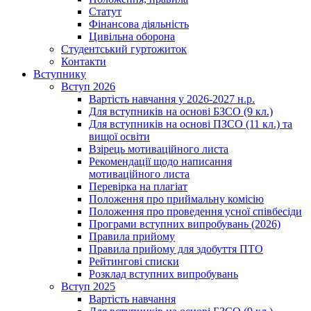
Статут
Фінансова діяльність
Цивільна оборона
Студентський гуртожиток
Контакти
Вступнику
Вступ 2026
Вартість навчання у 2026-2027 н.р.
Для вступників на основі БЗСО (9 кл.)
Для вступників на основі ПЗСО (11 кл.) та
вищої освіти
Взірець мотиваційного листа
Рекомендації щодо написання
мотиваційного листа
Перевірка на плагіат
Положення про приймальну комісію
Положення про проведення усної співбесіди
Програми вступних випробувань (2026)
Правила прийому
Правила прийому для здобуття ПТО
Рейтингові списки
Розклад вступних випробувань
Вступ 2025
Вартість навчання