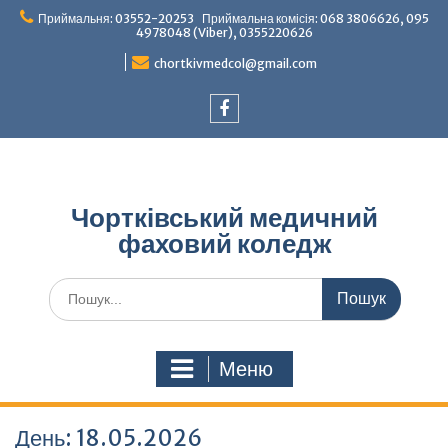
Перейти
Приймальня: 03552-20253 Приймальна комісія: 068 3806626, 095
до
4978048 (Viber), 0355220626
вмісту
chortkivmedcol@gmail.com
Facebook
Чортківський медичний
фаховий коледж
Шукати:
Меню
День:
18.05.2026