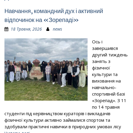
Навчання, командний дух і активний
відпочинок на «Зорепаді»
18 Травня, 2026
news
Ось і
завершився
другий тиждень
занять з
фізичної
культури та
виховання на
навчально-
спортивній базі
«Зорепад». З 11
по 14 травня
студенти під керівництвом кураторів і викладачів
фізичної культури активно займалися спортом та
здобували практичні навички в природних умовах лісу