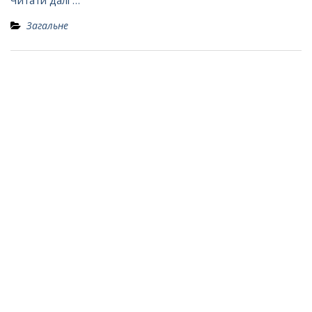
Читати далі …
Загальне