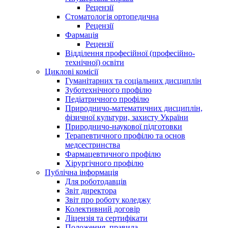
Рецензії
Стоматологія ортопедична
Рецензії
Фармація
Рецензії
Відділення професійної (професійно-
технічної) освіти
Циклові комісії
Гуманітарних та соціальних дисциплін
Зуботехнічного профілю
Педіатричного профілю
Природничо-математичних дисциплін,
фізичної культури, захисту України
Природничо-наукової підготовки
Терапевтичного профілю та основ
медсестринства
Фармацевтичного профілю
Хірургічного профілю
Публічна інформація
Для роботодавців
Звіт директора
Звіт про роботу коледжу
Колективний договір
Ліцензія та сертифікати
Положення, правила