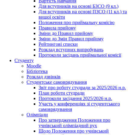
Вартість навчання
Для вступників на основі БЗСО (9 кл.)
Для вступників на основі ПЗСО (11 кл.) та
вищої освіти
Положення про приймальну комісію
Правила прийому
Зміни до Правил прийому
Зміни до Змін Правил прийому
Рейтингові списки
Розклад вступних випробувань
Протоколи засідань приймальної комісії
Студенту
Moodle
Бібліотека
Розклад дзвінків
Студентське самоврядування
Звіт про роботу студради за 2025/2026 н.р.
План роботи студради
Протоколи засідання 2025/2026 н.р.
Участь у конференціях зі студентського
самоврядування
Олімпіади
Про затвердження Положення про
учнівський олімпіадний рух
Щодо Положення про учнівський