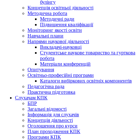
булінгу
Концепція освітньої діяльності
Методична робота
Методичні ради
Підвищення кваліфікації
Моніторинг якості освіти
Навчальні плани
Напрями наукової діяльності
Викладачі-науковці
Студентське наукове товариство та гурткова
робота
Матеріали конференцій
Опитування
Освітньо-професійні програми
Каталоги вибіркових освітніх компонентів
Педагогічна рада
Практична підготовка
Слухачам КПК
БПР
Загальні відомості
Інформація для слухачів
Концепція діяльності
Оголошення про курси
План проходження КПК
Програми КПК