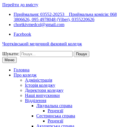
Перейти до вмісту
Приймальня: 03552-20253 Приймальна комісія: 068
3806626, 095 4978048 (Viber), 0355220626
chortkivmedcol@gmail.com
Facebook
Чортківський медичний фаховий коледж
Шукати:
Меню
Головна
Про коледж
Адміністрація
Історія коледжу
Директори коледжу
Наші випускники
Відділення
Лікувальна справа
Рецензії
Сестринська справа
Рецензії
Акушерська справа