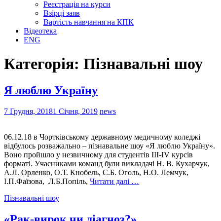
Реєстрація на курси
Взірці заяв
Вартість навчання на КПК
Відеотека
ENG
Категорія:
Пізнавальні шоу
Я люблю Україну
7 Грудня, 2018
1 Січня, 2019
news
06.12.18 в Чортківському державному медичному коледжі
відбулось розважально – пізнавальне шоу «Я люблю Україну».
Воно пройшло у незвичному для студентів III-IV курсів
форматі. Учасниками команд були викладачі Н. В. Кухарчук,
А.Л. Орленко, О.Т. Кнобель, С.Б. Оголь, Н.О. Лемчук,
І.П.Фаїзова, Л.Б.Попіль,
Читати далі …
Пізнавальні шоу
«Рак-вирок чи діагноз?»