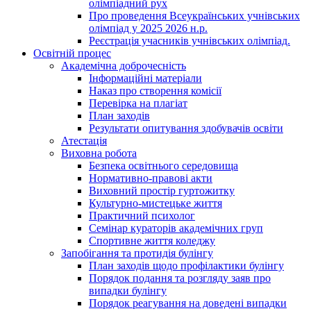
олімпіадний рух
Про проведення Всеукраїнських учнівських
олімпіад у 2025 2026 н.р.
Реєстрація учасників учнівських олімпіад.
Освітній процес
Академічна доброчесність
Інформаційні матеріали
Наказ про створення комісії
Перевірка на плагіат
План заходів
Результати опитування здобувачів освіти
Атестація
Виховна робота
Безпека освітнього середовища
Нормативно-правові акти
Виховний простір гуртожитку
Культурно-мистецьке життя
Практичний психолог
Семінар кураторів академічних груп
Спортивне життя коледжу
Запобігання та протидія булінгу
План заходів щодо профілактики булінгу
Порядок подання та розгляду заяв про
випадки булінгу
Порядок реагування на доведені випадки