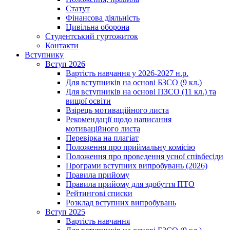
Статут
Фінансова діяльність
Цивільна оборона
Студентський гуртожиток
Контакти
Вступнику
Вступ 2026
Вартість навчання у 2026-2027 н.р.
Для вступників на основі БЗСО (9 кл.)
Для вступників на основі ПЗСО (11 кл.) та
вищої освіти
Взірець мотиваційного листа
Рекомендації щодо написання
мотиваційного листа
Перевірка на плагіат
Положення про приймальну комісію
Положення про проведення усної співбесіди
Програми вступних випробувань (2026)
Правила прийому
Правила прийому для здобуття ПТО
Рейтингові списки
Розклад вступних випробувань
Вступ 2025
Вартість навчання