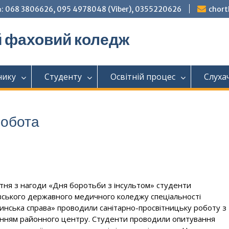
: 068 3806626, 095 4978048 (Viber), 0355220626
chor
й фаховий коледж
нику
Студенту
Освітній процес
Слуха
робота
тня з нагоди «Дня боротьби з інсультом» студенти
вського державного медичного коледжу спеціальності
инська справа» проводили санітарно-просвітницьку роботу з
нням районного центру. Студенти проводили опитування