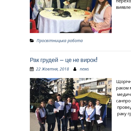
перехо
виявле
Просвітницька робота
Рак грудей – це не вирок!
22 Жовтня, 2018
news
Щорічн
раком 
медич
санпро
провед
раку 