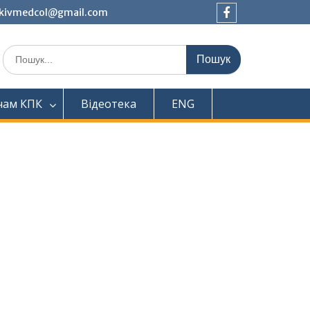
tkivmedcol@gmail.com
Facebook
Шукати:
чам КПК
Відеотека
ENG