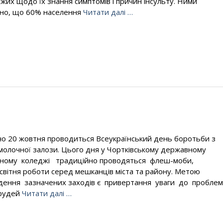
жих щодо їх знання симптомів і причин інсульту. Ними
но, що 60% населення
Читати далі …
о 20 жовтня проводиться Всеукраїнський день боротьби з
молочної залози. Цього дня у Чортківському державному
ному коледжі традиційно проводяться флеш-моби,
світня роботи серед мешканців міста та району. Метою
ення зазначених заходів є привертання уваги до пробле
грудей
Читати далі …