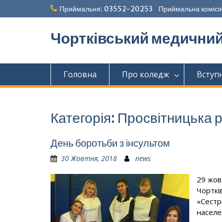
Перейти
Приймальня: 03552-20253 Приймальна комісія
до
вмісту
Чортківський медични
Головна
Про коледж
Вступ
Категорія:
Просвітницька 
День боротьби з інсультом
30 Жовтня, 2018
news
29 жов
Чорткі
«Сестр
населе