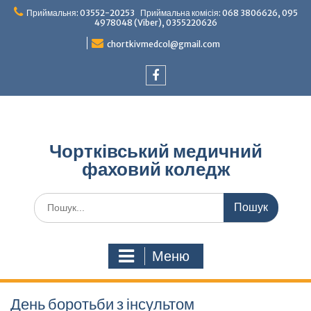
Перейти
Приймальня: 03552-20253 Приймальна комісія: 068 3806626, 095
до
4978048 (Viber), 0355220626
вмісту
chortkivmedcol@gmail.com
Facebook
Чортківський медичний
фаховий коледж
Шукати:
Меню
День боротьби з інсультом