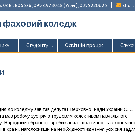
: 068 3806626, 095 4978048 (Viber), 0355220626
chor
й фаховий коледж
нику
Студенту
Освітній процес
Слуха
ми
дня до коледжу завітав депутат Верховної Ради України О. С.
та мав робочу зустріч з трудовим колективом навчального
у. Народний обранець зробив аналіз політичної та економічн
ї в країні, наголосивши на необхідності єднання усіх сил задл