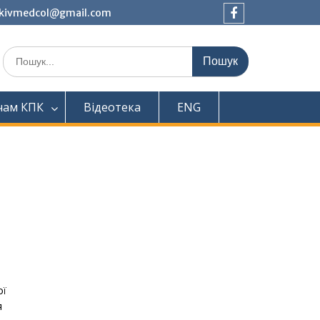
tkivmedcol@gmail.com
Facebook
Шукати:
чам КПК
Відеотека
ENG
ої
я