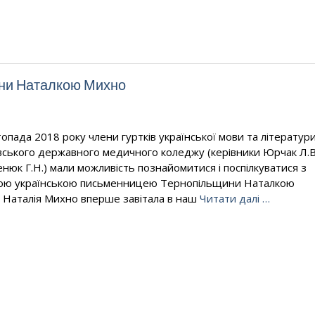
ини Наталкою Михно
опада 2018 року члени гуртків української мови та літератур
вського державного медичного коледжу (керівники Юрчак Л.В
енюк Г.Н.) мали можливість познайомитися і поспілкуватися з
ою українською письменницею Тернопільщини Наталкою
 Наталія Михно вперше завітала в наш
Читати далі …