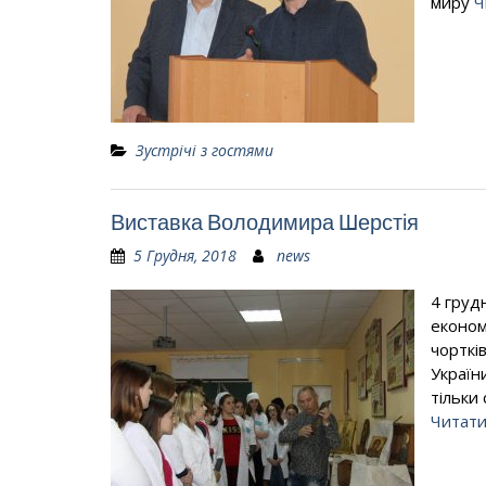
миру
Ч
Зустрічі з гостями
Виставка Володимира Шерстія
5 Грудня, 2018
news
4 груд
економ
чорткі
Україн
тільки
Читати