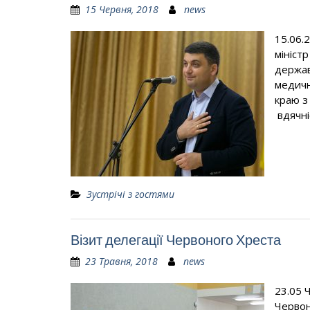
15 Червня, 2018
news
15.06.
мініст
держав
медичн
краю з
вдячні
Зустрічі з гостями
Візит делегації Червоного Хреста
23 Травня, 2018
news
23.05 
Червон