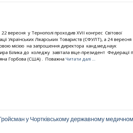
о 22 вересня у Тернополі проходив ХVІІ конгрес Світової
ції Українських Лікарських Товариств (СФУЛТ), а 24 вересня 
овою місією на запрошення директора канд.мед.наук
ра Білика до коледжу завітала віце-президент Федерації п
яна Горбова (США) . Поважна
Читати далі …
 Гройсман у Чортківському державному медично