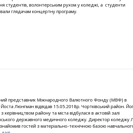
ня студентів, волонтерським рухом у коледжі, а студенти
вали глядачам концертну програму.
ний представник Міжнародного Валютного Фонду (МВФ) в
і Йоста Люнгман відвідав 15.05.2018р. Чортківський район. Йо
 з керівництвом району та міста відбулася в актовій залі
вського державного медичного коледжу. Директор коледжу Л
ознайомив гостей з матеріально-технічною базою навчальног
 далі …