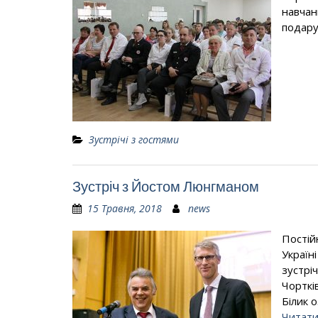
навчан
подару
Зустрічі з гостями
Зустріч з Йостом Люнгманом
15 Травня, 2018
news
Постій
Україн
зустріч
Чорткі
Білик 
Читати