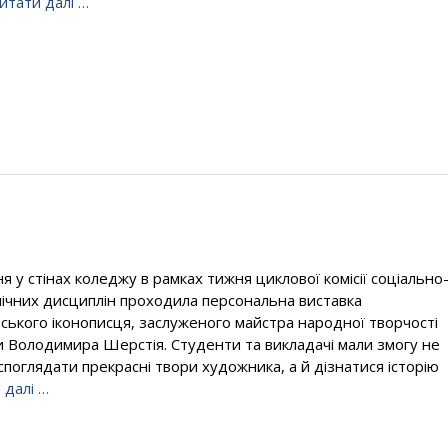
итати далі …
ня у стінах коледжу в рамках тижня циклової комісії соціально
ічних дисциплін проходила персональна виставка
вського іконописця, заслуженого майстра народної творчості
и Володимира Шерстія. Студенти та викладачі мали змогу не
 споглядати прекрасні твори художника, а й дізнатися історію
 далі …