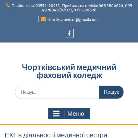
Перейти
Приймальня: 03552-20253 Приймальна комісія: 068 3806626, 095
до
4978048 (Viber), 0355220626
вмісту
chortkivmedcol@gmail.com
Facebook
Чортківський медичний
фаховий коледж
Шукати:
Меню
ЕКГ в діяльності медичної сестри