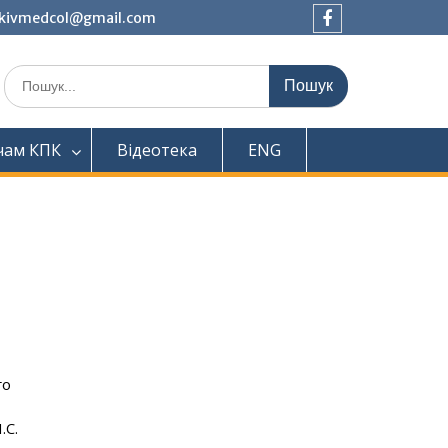
tkivmedcol@gmail.com
Facebook
Шукати:
чам КПК
Відеотека
ENG
го
.С.