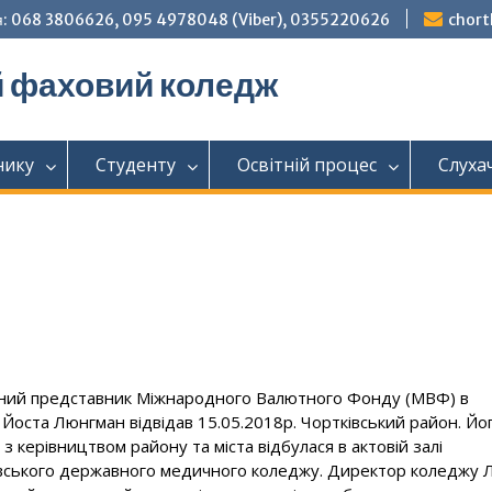
: 068 3806626, 095 4978048 (Viber), 0355220626
chor
й фаховий коледж
нику
Студенту
Освітній процес
Слуха
ний представник Міжнародного Валютного Фонду (МВФ) в
і Йоста Люнгман відвідав 15.05.2018р. Чортківський район. Йо
 з керівництвом району та міста відбулася в актовій залі
вського державного медичного коледжу. Директор коледжу Л