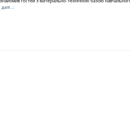
ознайомив гостей з матеріально-технічною базою навчальног
 далі …