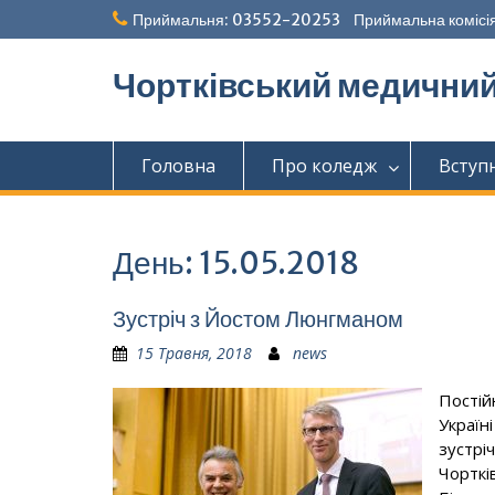
Перейти
Приймальня: 03552-20253 Приймальна комісія
до
вмісту
Чортківський медични
Головна
Про коледж
Вступ
День:
15.05.2018
Зустріч з Йостом Люнгманом
15 Травня, 2018
news
Постій
Україн
зустріч
Чорткі