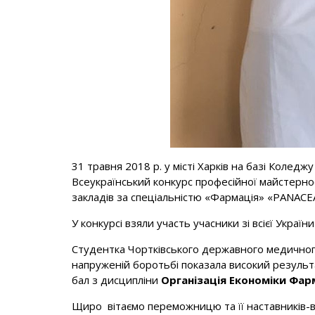
31 травня 2018 р. у місті Харків на базі Колед
Всеукраїнський конкурс професійної майстерн
закладів за спеціальністю «Фармація» «PANACE
У конкурсі взяли участь учасники зі всієї Укра
Студентка Чортківського державного медичного
напруженій боротьбі показала високий резуль
бал з дисципліни
Організація Економіки Фарм
Щиро вітаємо переможницю та її наставників-