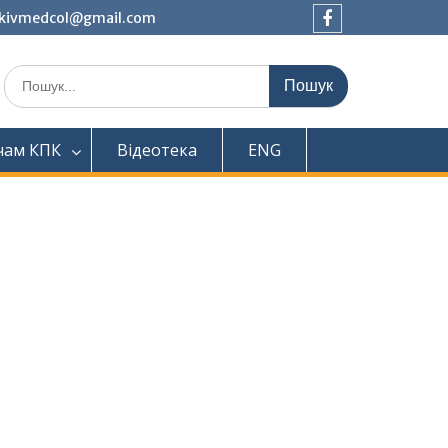
tkivmedcol@gmail.com
Facebook
Шукати:
чам КПК
Відеотека
ENG