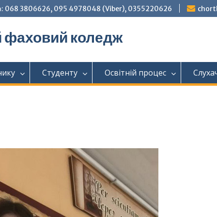
: 068 3806626, 095 4978048 (Viber), 0355220626
chor
й фаховий коледж
нику
Студенту
Освітній процес
Слуха