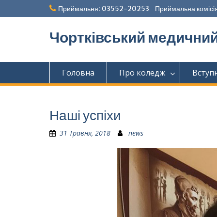
Перейти
Приймальня: 03552-20253 Приймальна комісія
до
вмісту
Чортківський медични
Головна
Про коледж
Вступ
Наші успіхи
31 Травня, 2018
news