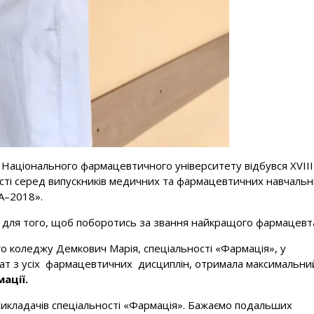
жу Національного фармацевтичного університету відбувся XVІІІ
ості серед випускників медичних та фармацевтичних навчаль
A–2018».
їни для того, щоб поборотись за звання найкращого фармацевт
 коледжу Демкович Марія, спеціальності «Фармація», у
тат з усіх фармацевтичних дисциплін, отримала максимальни
ації.
викладачів спеціальності «Фармація». Бажаємо подальших