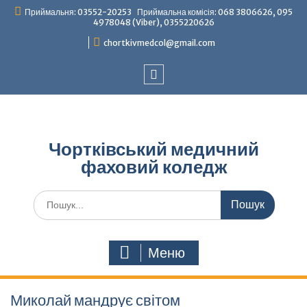
Перейти
Приймальня: 03552-20253 Приймальна комісія: 068 3806626, 095
до
4978048 (Viber), 0355220626
вмісту
chortkivmedcol@gmail.com
Facebook
Чортківський медичний
фаховий коледж
Шукати:
Меню
Миколай мандрує світом