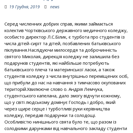
19 Грудня, 2019
news
Cеред численних добрих справ, якими займається
колектив Чортківського державного медичного коледжу,
особисто директор Л.С.Білик, є турбота про студентів із
числа дітей-сиріт та дітей, позбавлених батьківського
піклування.Наслідуючи милосердя та доброчинність
святого Миколая, дирекція коледжу не залишила без
подарунків студентів, які найбільше потребують
батьківського плеча та материнської ласки, а також
студентів коледжу з числа внутрішньо переміщених осіб,
що прибули до нас на навчання з тимчасово окупованих
територій.Хвилююче слово о. Андрія Лемчука,
студентського капелана, дало змогу відчути кожному,
що у світі людському домінує Господь і добро, який
через щире серце і турботливі руки керівництва
коледжу, передав подарунки та солодощі.
Особливістю нинішнього свята було те, що разом із
солодкими дарунками від навчального закладу студенти