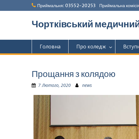
Перейти
Приймальня: 03552-20253 Приймальна комісія
до
вмісту
Чортківський медични
Головна
Про коледж
Вступ
Прощання з колядою
7 Лютого, 2020
news