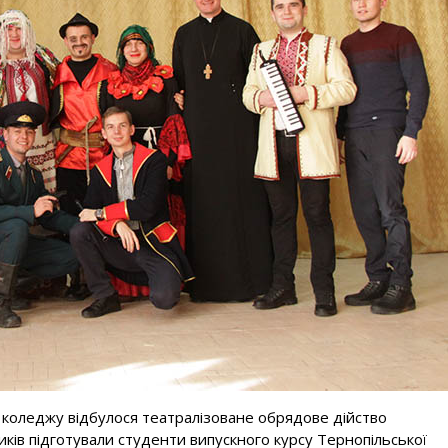
і коледжу відбулося театралізоване обрядове дійство
ків підготували студенти випускного курсу Тернопільської