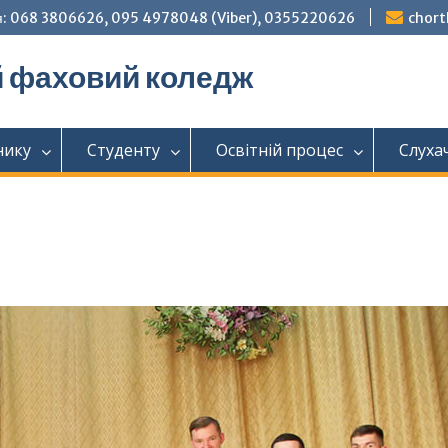
: 068 3806626, 095 4978048 (Viber), 0355220626
chor
й фаховий коледж
нику
Студенту
Освітній процес
Слуха