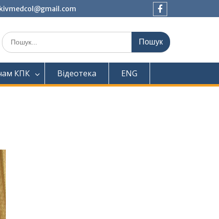
tkivmedcol@gmail.com
Facebook
Шукати:
чам КПК
Відеотека
ENG