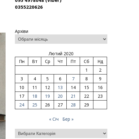
095 4978048 (Viber)
0355220626
Архіви
Лютий 2020
Пн
Вт
Ср
Чт
Пт
Сб
Нд
1
2
3
4
5
6
7
8
9
10
11
12
13
14
15
16
17
18
19
20
21
22
23
24
25
26
27
28
29
« Січ
Бер »
Категорії