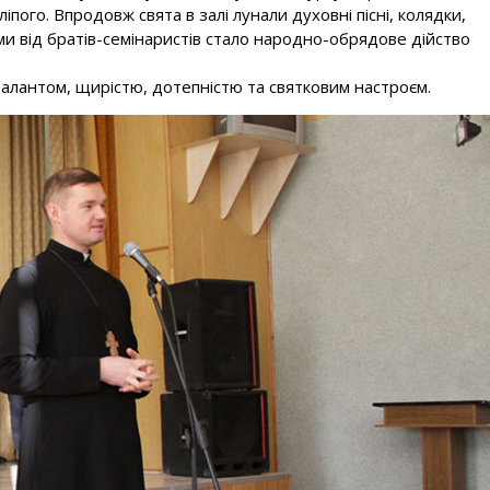
ліпого. Впродовж свята в залі лунали духовні пісні, колядки,
ми від братів-семінаристів стало народно-обрядове дійство
алантом, щирістю, дотепністю та святковим настроєм.