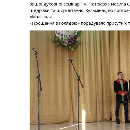
вищої духовної семінарії ім. Патріарха Йосипа С
щедрівки та щирі вітання. Кульмінацією програ
«Маланка».
«Прощання з колядою» порадувало присутніх т