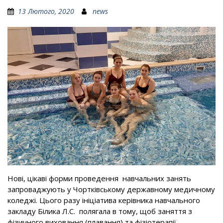
13 Лютого, 2020
news
Нові, цікаві форми проведення навчальних занять
запроваджують у Чортківському державному медичному
коледжі. Цього разу ініціатива керівника навчального
закладу Білика Л.С. полягала в тому, щоб заняття з
фізичного виховання (плавання) та фізіотерапії