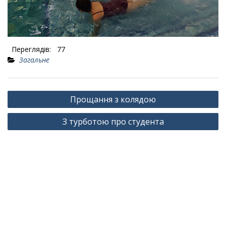
Переглядів:
77
Загальне
Навігація
Прощання з колядою
записів
З турботою про студента