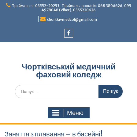
Перейти
Приймальня: 03552-20253 Приймальна комісія: 068 3806626, 095
до
4978048 (Viber), 0355220626
вмісту
chortkivmedcol@gmail.com
Facebook
Чортківський медичний
фаховий коледж
Шукати:
Меню
Заняття з плавання – в басейні!