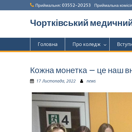
Перейти
Приймальня: 03552-20253 Приймальна комісія
до
вмісту
Чортківський медични
Головна
Про коледж
Вступ
Кожна монетка – це наш в
17 Листопада, 2022
news