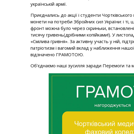
українській армії.
Приєднались до акції і студенти Чортківського
монети на потреби Збройних сил України: і ті, щ
фронт можна було через скриньки, встановлені
тисячу гривень(дрібними копійками!). У листопад
«Смілива гривня». За активну участь у ній, під
патріотизм і вагомий вклад у наближення на
відзначено ГРАМОТОЮ.
Об’єднаємо наші зусилля заради Перемоги та м