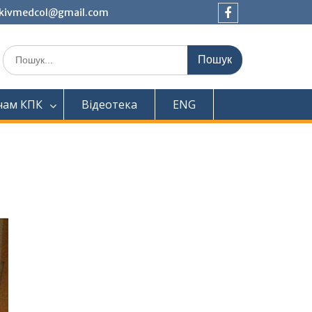
tkivmedcol@gmail.com
Facebook
Шукати:
чам КПК
Відеотека
ENG