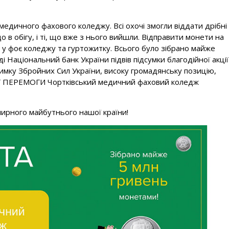
 медичного фахового коледжу. Всі охочі змогли віддати дрібні
о в обігу, і ті, що вже з нього вийшли. Відправити монети на
 у фоє коледжу та гуртожитку. Всього було зібрано майже
і Національний банк України підвів підсумки благодійної акції
тримку Збройних Сил України, високу громадянську позицію,
шої ПЕРЕМОГИ Чортківський медичний фаховий коледж
ирного майбутнього нашої країни!