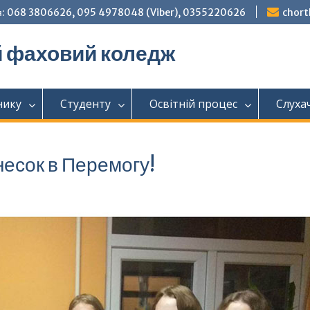
: 068 3806626, 095 4978048 (Viber), 0355220626
chor
й фаховий коледж
нику
Студенту
Освітній процес
Слуха
несок в Перемогу!