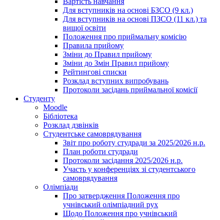
Вартість навчання
Для вступників на основі БЗСО (9 кл.)
Для вступників на основі ПЗСО (11 кл.) та
вищої освіти
Положення про приймальну комісію
Правила прийому
Зміни до Правил прийому
Зміни до Змін Правил прийому
Рейтингові списки
Розклад вступних випробувань
Протоколи засідань приймальної комісії
Студенту
Moodle
Бібліотека
Розклад дзвінків
Студентське самоврядування
Звіт про роботу студради за 2025/2026 н.р.
План роботи студради
Протоколи засідання 2025/2026 н.р.
Участь у конференціях зі студентського
самоврядування
Олімпіади
Про затвердження Положення про
учнівський олімпіадний рух
Щодо Положення про учнівський