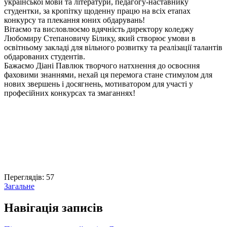
української мови та літератури, педагогу-наставнику
студентки, за кропітку щоденну працю на всіх етапах
конкурсу та плекання юних обдарувань!
Вітаємо та висловлюємо вдячність директору коледжу
Любомиру Степановичу Білику, який створює умови в
освітньому закладі для вільного розвитку та реалізації талантів
обдарованих студентів.
Бажаємо Діані Павлюк творчого натхнення до освоєння
фаховими знаннями, нехай ця перемога стане стимулом для
нових звершень і досягнень, мотиватором для участі у
професійних конкурсах та змаганнях!
Переглядів:
57
Загальне
Навігація записів