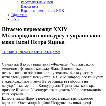
Реєстрація на курси
Взірці заяв
Вартість навчання на КПК
Відеотека
ENG
Вітаємо переможця ХХІV
Міжнародного конкурсу з української
мови імені Петра Яцика
11 Квітня, 2024
11 Квітня, 2024
news
Студентка ІІ курсу відділення «Фармація» Чортківського
медичного фахового коледжу Діана Павлюк, яка є
переможницею обласного етапу змагань, брала участь у
четвертому (фінальному) етапі ХХІV Міжнародного конкурсу
з української мови імені Петра Яцика та виборола на
всеукраїнському етапі Конкурсу для Тернопільського краю
призове ІІІ місце. У конкурсі взяли участь 800 представників з
усієї України.
Щиро вітаємо Діану з перемогою, а також висловлюємо
вдячність Олександрі Ігорівні Петрушенко, викладачці