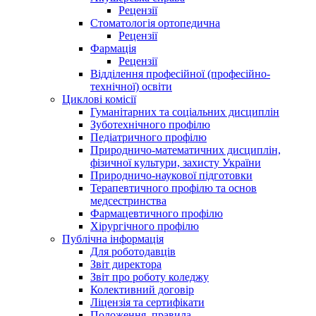
Рецензії
Стоматологія ортопедична
Рецензії
Фармація
Рецензії
Відділення професійної (професійно-
технічної) освіти
Циклові комісії
Гуманітарних та соціальних дисциплін
Зуботехнічного профілю
Педіатричного профілю
Природничо-математичних дисциплін,
фізичної культури, захисту України
Природничо-наукової підготовки
Терапевтичного профілю та основ
медсестринства
Фармацевтичного профілю
Хірургічного профілю
Публічна інформація
Для роботодавців
Звіт директора
Звіт про роботу коледжу
Колективний договір
Ліцензія та сертифікати
Положення, правила