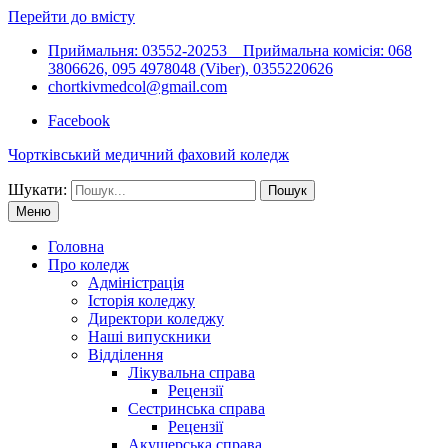
Перейти до вмісту
Приймальня: 03552-20253 Приймальна комісія: 068
3806626, 095 4978048 (Viber), 0355220626
chortkivmedcol@gmail.com
Facebook
Чортківський медичний фаховий коледж
Шукати:
Меню
Головна
Про коледж
Адміністрація
Історія коледжу
Директори коледжу
Наші випускники
Відділення
Лікувальна справа
Рецензії
Сестринська справа
Рецензії
Акушерська справа