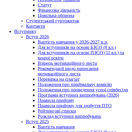
Статут
Фінансова діяльність
Цивільна оборона
Студентський гуртожиток
Контакти
Вступнику
Вступ 2026
Вартість навчання у 2026-2027 н.р.
Для вступників на основі БЗСО (9 кл.)
Для вступників на основі ПЗСО (11 кл.) та
вищої освіти
Взірець мотиваційного листа
Рекомендації щодо написання
мотиваційного листа
Перевірка на плагіат
Положення про приймальну комісію
Положення про проведення усної співбесіди
Програми вступних випробувань (2026)
Правила прийому
Правила прийому для здобуття ПТО
Рейтингові списки
Розклад вступних випробувань
Вступ 2025
Вартість навчання