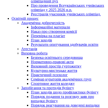
олімпіадний рух
Про проведення Всеукраїнських учнівських
олімпіад у 2025 2026 н.р.
Реєстрація учасників учнівських олімпіад.
Освітній процес
Академічна доброчесність
Інформаційні матеріали
Наказ про створення комісії
Перевірка на плагіат
План заходів
Результати опитування здобувачів освіти
Атестація
Виховна робота
Безпека освітнього середовища
Нормативно-правові акти
Виховний простір гуртожитку
Культурно-мистецьке життя
Практичний психолог
Семінар кураторів академічних груп
Спортивне життя коледжу
Запобігання та протидія булінгу
План заходів щодо профілактики булінгу
Порядок подання та розгляду заяв про
випадки булінгу
Порядок реагування на доведені випадки