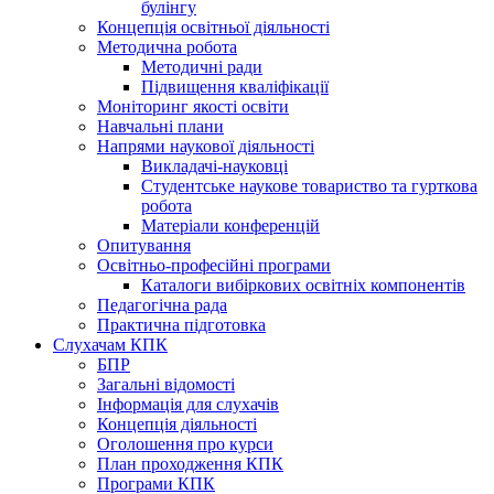
булінгу
Концепція освітньої діяльності
Методична робота
Методичні ради
Підвищення кваліфікації
Моніторинг якості освіти
Навчальні плани
Напрями наукової діяльності
Викладачі-науковці
Студентське наукове товариство та гурткова
робота
Матеріали конференцій
Опитування
Освітньо-професійні програми
Каталоги вибіркових освітніх компонентів
Педагогічна рада
Практична підготовка
Слухачам КПК
БПР
Загальні відомості
Інформація для слухачів
Концепція діяльності
Оголошення про курси
План проходження КПК
Програми КПК