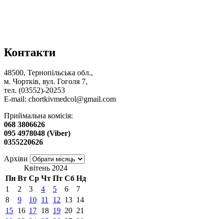
Контакти
48500, Тернопільська обл.,
м. Чортків, вул. Гоголя 7,
тел. (03552)-20253
E-mail:
chortkivmedcol@gmail.com
Приймальна комісія:
068 3806626
095 4978048 (Viber)
0355220626
Архіви
Квітень 2024
Пн
Вт
Ср
Чт
Пт
Сб
Нд
1
2
3
4
5
6
7
8
9
10
11
12
13
14
15
16
17
18
19
20
21