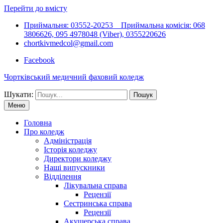
Перейти до вмісту
Приймальня: 03552-20253 Приймальна комісія: 068
3806626, 095 4978048 (Viber), 0355220626
chortkivmedcol@gmail.com
Facebook
Чортківський медичний фаховий коледж
Шукати:
Меню
Головна
Про коледж
Адміністрація
Історія коледжу
Директори коледжу
Наші випускники
Відділення
Лікувальна справа
Рецензії
Сестринська справа
Рецензії
Акушерська справа