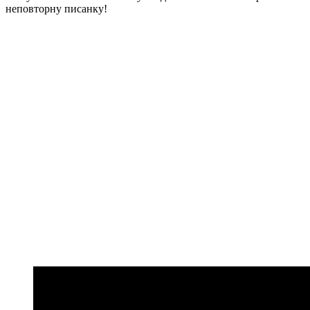
неповторну писанку!