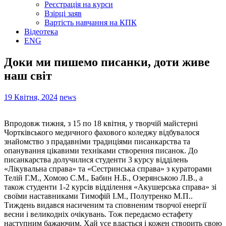
Реєстрація на курси
Взірці заяв
Вартість навчання на КПК
Відеотека
ENG
Доки ми пишемо писанки, доти живе
наш світ
19 Квітня, 2024
news
Впродовж тижня, з 15 по 18 квітня, у творчій майстерні
Чортківського медичного фахового коледжу відбувалося
знайомство з прадавніми традиціями писанкарства та
опанування цікавими техніками створення писанок. До
писанкарства долучилися студенти 3 курсу відділень
«Лікувальна справа» та «Сестринська справа» з кураторами
Телій Г.М., Хомою С.М., Бабин Н.Б., Озерянською Л.В., а
також студенти 1-2 курсів відділення «Акушерська справа» зі
своїми наставниками Тимофій І.М., Полутренко М.П..
Тиждень видався насиченим та сповненим творчої енергії
весни і великодніх очікувань. Тож передаємо естафету
наступним бажаючим. Хай усе вдасться і кожен створить свою