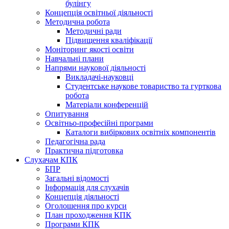
булінгу
Концепція освітньої діяльності
Методична робота
Методичні ради
Підвищення кваліфікації
Моніторинг якості освіти
Навчальні плани
Напрями наукової діяльності
Викладачі-науковці
Студентське наукове товариство та гурткова
робота
Матеріали конференцій
Опитування
Освітньо-професійні програми
Каталоги вибіркових освітніх компонентів
Педагогічна рада
Практична підготовка
Слухачам КПК
БПР
Загальні відомості
Інформація для слухачів
Концепція діяльності
Оголошення про курси
План проходження КПК
Програми КПК