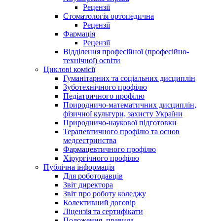
Рецензії
Стоматологія ортопедична
Рецензії
Фармація
Рецензії
Відділення професійної (професійно-
технічної) освіти
Циклові комісії
Гуманітарних та соціальних дисциплін
Зуботехнічного профілю
Педіатричного профілю
Природничо-математичних дисциплін,
фізичної культури, захисту України
Природничо-наукової підготовки
Терапевтичного профілю та основ
медсестринства
Фармацевтичного профілю
Хірургічного профілю
Публічна інформація
Для роботодавців
Звіт директора
Звіт про роботу коледжу
Колективний договір
Ліцензія та сертифікати
Положення, правила