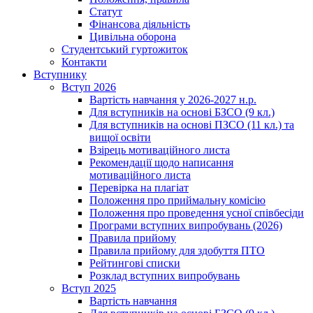
Статут
Фінансова діяльність
Цивільна оборона
Студентський гуртожиток
Контакти
Вступнику
Вступ 2026
Вартість навчання у 2026-2027 н.р.
Для вступників на основі БЗСО (9 кл.)
Для вступників на основі ПЗСО (11 кл.) та
вищої освіти
Взірець мотиваційного листа
Рекомендації щодо написання
мотиваційного листа
Перевірка на плагіат
Положення про приймальну комісію
Положення про проведення усної співбесіди
Програми вступних випробувань (2026)
Правила прийому
Правила прийому для здобуття ПТО
Рейтингові списки
Розклад вступних випробувань
Вступ 2025
Вартість навчання