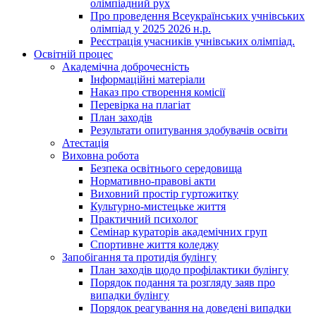
олімпіадний рух
Про проведення Всеукраїнських учнівських
олімпіад у 2025 2026 н.р.
Реєстрація учасників учнівських олімпіад.
Освітній процес
Академічна доброчесність
Інформаційні матеріали
Наказ про створення комісії
Перевірка на плагіат
План заходів
Результати опитування здобувачів освіти
Атестація
Виховна робота
Безпека освітнього середовища
Нормативно-правові акти
Виховний простір гуртожитку
Культурно-мистецьке життя
Практичний психолог
Семінар кураторів академічних груп
Спортивне життя коледжу
Запобігання та протидія булінгу
План заходів щодо профілактики булінгу
Порядок подання та розгляду заяв про
випадки булінгу
Порядок реагування на доведені випадки