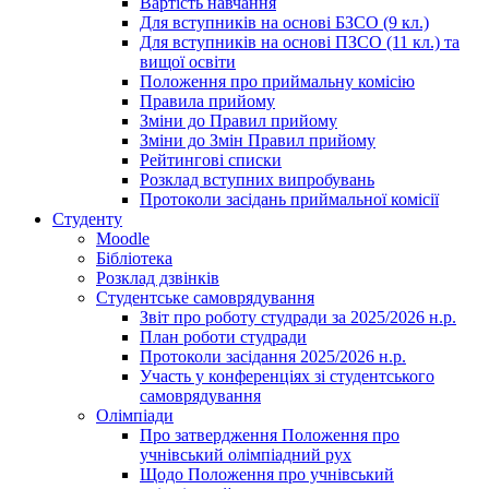
Вартість навчання
Для вступників на основі БЗСО (9 кл.)
Для вступників на основі ПЗСО (11 кл.) та
вищої освіти
Положення про приймальну комісію
Правила прийому
Зміни до Правил прийому
Зміни до Змін Правил прийому
Рейтингові списки
Розклад вступних випробувань
Протоколи засідань приймальної комісії
Студенту
Moodle
Бібліотека
Розклад дзвінків
Студентське самоврядування
Звіт про роботу студради за 2025/2026 н.р.
План роботи студради
Протоколи засідання 2025/2026 н.р.
Участь у конференціях зі студентського
самоврядування
Олімпіади
Про затвердження Положення про
учнівський олімпіадний рух
Щодо Положення про учнівський