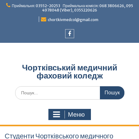
Перейти
Приймальня: 03552-20253 Приймальна комісія: 068 3806626, 095
до
4978048 (Viber), 0355220626
вмісту
chortkivmedcol@gmail.com
Facebook
Чортківський медичний
фаховий коледж
Шукати:
Меню
Студенти Чортківського медичного