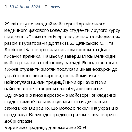
30 Квітня, 2024
news
29 квітня у великодній майстерні Чортківського
медичного фахового коледжу студенти другого курсу
відділень «Стоматологія ортопедична» та «Фармація»
разом з кураторами Дряпак Н.Б., Цілінською О.Г. та
Літвіном І.Ф. створювали писанки воском та цікаві
писанки-пряники. На цьому завершились Великодні
майстер-класи в освітньому закладі. Впродовж трьох
тижнів студенти змогли послухати цікаві екскурси до
українського писанкарства, познайомитися з
найпопулярнішими традиційними орнаментами і
найголовніше, створити власні чудові писанки.
Одночасно з писанкарством в майстерні викладачі зі
студентами в’язали маскувальні сітки для наших
захисників. Відрадно, що молоде покоління українців
продовжує Великодні традиції і разом з тим творить
добрі справи.
Бережемо традиції, допомагаємо ЗСУ!