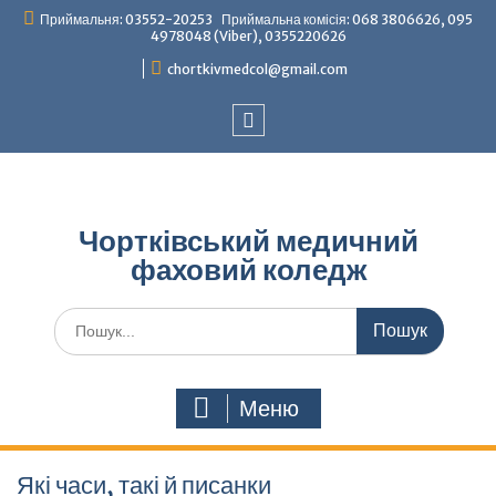
Перейти
Приймальня: 03552-20253 Приймальна комісія: 068 3806626, 095
до
4978048 (Viber), 0355220626
вмісту
chortkivmedcol@gmail.com
Facebook
Чортківський медичний
фаховий коледж
Шукати:
Меню
Які часи, такі й писанки