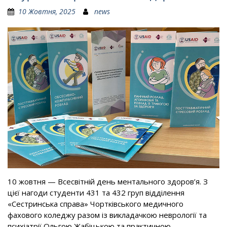
10 Жовтня, 2025
news
10 жовтня — Всесвітній день ментального здоров’я. З
цієї нагоди студенти 431 та 432 груп відділення
«Сестринська справа» Чортківського медичного
фахового коледжу разом із викладачкою неврології та
психіатрії Ольгою Жабіцькою та практичною