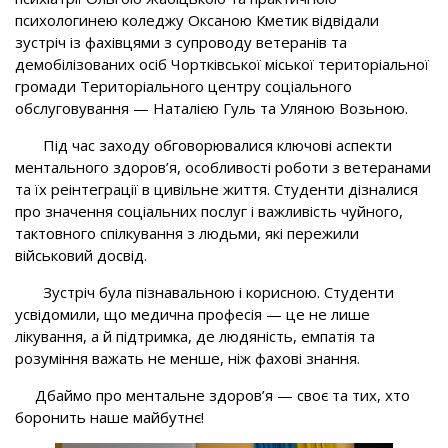
психологинею коледжу Оксаною Кметик відвідали
зустріч із фахівцями з супроводу ветеранів та
демобілізованих осіб Чортківської міської територіальної
громади Територіального центру соціального
обслуговування — Наталією Гуль та Уляною Возьною.
Під час заходу обговорювалися ключові аспекти
ментального здоров’я, особливості роботи з ветеранами
та їх реінтеграції в цивільне життя. Студенти дізналися
про значення соціальних послуг і важливість чуйного,
тактовного спілкування з людьми, які пережили
військовий досвід.
Зустріч була пізнавальною і корисною. Студенти
усвідомили, що медична професія — це не лише
лікування, а й підтримка, де людяність, емпатія та
розуміння важать не менше, ніж фахові знання.
Дбаймо про ментальне здоров’я — своє та тих, хто
боронить наше майбутнє!