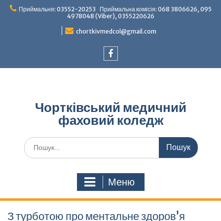
Перейти
Приймальня: 03552-20253 Приймальна комісія: 068 3806626, 095
до
4978048 (Viber), 0355220626
вмісту
chortkivmedcol@gmail.com
Facebook
Чортківський медичний
фаховий коледж
Шукати:
Меню
З турботою про ментальне здоров’я