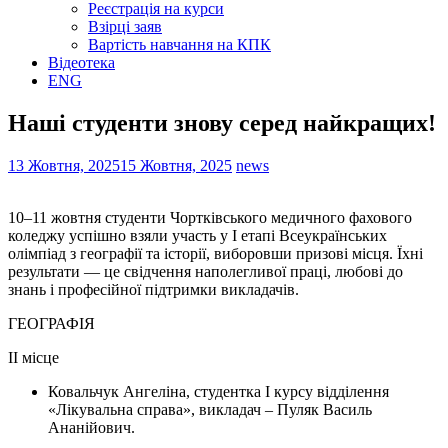
Реєстрація на курси
Взірці заяв
Вартість навчання на КПК
Відеотека
ENG
Наші студенти знову серед найкращих!
13 Жовтня, 2025
15 Жовтня, 2025
news
10–11 жовтня студенти Чортківського медичного фахового
коледжу успішно взяли участь у І етапі Всеукраїнських
олімпіад з географії та історії, виборовши призові місця. Їхні
результати — це свідчення наполегливої праці, любові до
знань і професійної підтримки викладачів.
ГЕОГРАФІЯ
ІІ місце
Ковальчук Ангеліна, студентка І курсу відділення
«Лікувальна справа», викладач – Пуляк Василь
Ананійович.