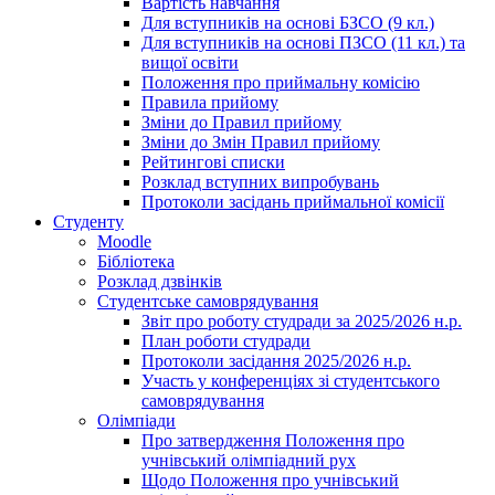
Вартість навчання
Для вступників на основі БЗСО (9 кл.)
Для вступників на основі ПЗСО (11 кл.) та
вищої освіти
Положення про приймальну комісію
Правила прийому
Зміни до Правил прийому
Зміни до Змін Правил прийому
Рейтингові списки
Розклад вступних випробувань
Протоколи засідань приймальної комісії
Студенту
Moodle
Бібліотека
Розклад дзвінків
Студентське самоврядування
Звіт про роботу студради за 2025/2026 н.р.
План роботи студради
Протоколи засідання 2025/2026 н.р.
Участь у конференціях зі студентського
самоврядування
Олімпіади
Про затвердження Положення про
учнівський олімпіадний рух
Щодо Положення про учнівський