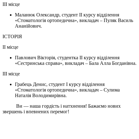
ІІІ місце
Маланюк Олександр, студент ІІ курсу відділення
«Стоматологія ортопедична», викладач – Пуляк Василь
Ананійович.
ІСТОРІЯ
ІІ місце
Павлович Вікторія, студентка ІІ курсу відділення
«Сестринська справа», викладач – Бала Алла Богданівна.
ІІІ місце
Грабець Денис, студент І курсу відділення
«Стоматологія ортопедична», викладач – Сулима
Наталія Володимирівна.
Ви — наша гордість і натхнення! Бажаємо нових
звершень і впевнених перемог!