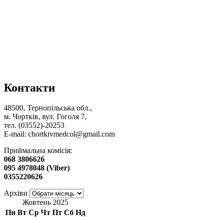
Контакти
48500, Тернопільська обл.,
м. Чортків, вул. Гоголя 7,
тел. (03552)-20253
E-mail:
chortkivmedcol@gmail.com
Приймальна комісія:
068 3806626
095 4978048 (Viber)
0355220626
Архіви
Жовтень 2025
Пн
Вт
Ср
Чт
Пт
Сб
Нд