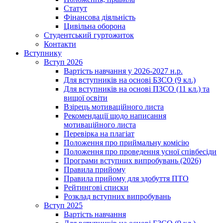
Статут
Фінансова діяльність
Цивільна оборона
Студентський гуртожиток
Контакти
Вступнику
Вступ 2026
Вартість навчання у 2026-2027 н.р.
Для вступників на основі БЗСО (9 кл.)
Для вступників на основі ПЗСО (11 кл.) та
вищої освіти
Взірець мотиваційного листа
Рекомендації щодо написання
мотиваційного листа
Перевірка на плагіат
Положення про приймальну комісію
Положення про проведення усної співбесіди
Програми вступних випробувань (2026)
Правила прийому
Правила прийому для здобуття ПТО
Рейтингові списки
Розклад вступних випробувань
Вступ 2025
Вартість навчання