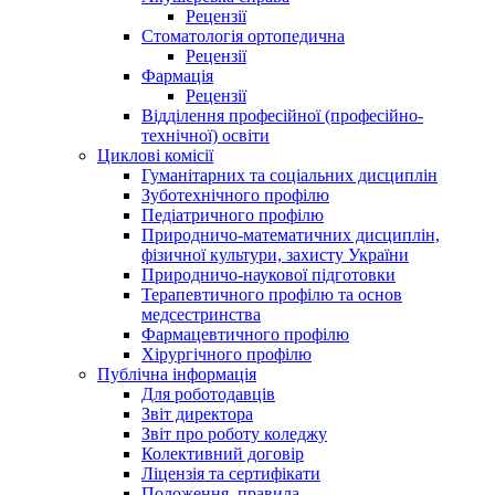
Рецензії
Стоматологія ортопедична
Рецензії
Фармація
Рецензії
Відділення професійної (професійно-
технічної) освіти
Циклові комісії
Гуманітарних та соціальних дисциплін
Зуботехнічного профілю
Педіатричного профілю
Природничо-математичних дисциплін,
фізичної культури, захисту України
Природничо-наукової підготовки
Терапевтичного профілю та основ
медсестринства
Фармацевтичного профілю
Хірургічного профілю
Публічна інформація
Для роботодавців
Звіт директора
Звіт про роботу коледжу
Колективний договір
Ліцензія та сертифікати
Положення, правила