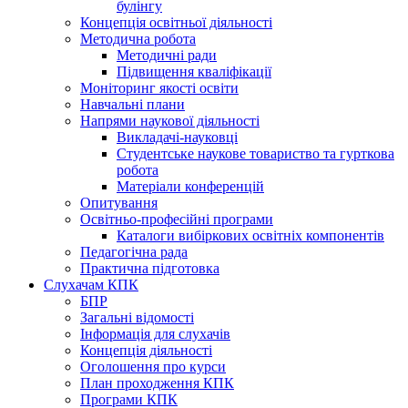
булінгу
Концепція освітньої діяльності
Методична робота
Методичні ради
Підвищення кваліфікації
Моніторинг якості освіти
Навчальні плани
Напрями наукової діяльності
Викладачі-науковці
Студентське наукове товариство та гурткова
робота
Матеріали конференцій
Опитування
Освітньо-професійні програми
Каталоги вибіркових освітніх компонентів
Педагогічна рада
Практична підготовка
Слухачам КПК
БПР
Загальні відомості
Інформація для слухачів
Концепція діяльності
Оголошення про курси
План проходження КПК
Програми КПК