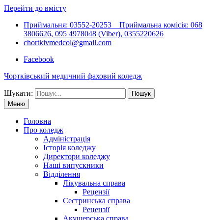
Перейти до вмісту
Приймальня: 03552-20253 Приймальна комісія: 068
3806626, 095 4978048 (Viber), 0355220626
chortkivmedcol@gmail.com
Facebook
Чортківський медичний фаховий коледж
Шукати:
Меню
Головна
Про коледж
Адміністрація
Історія коледжу
Директори коледжу
Наші випускники
Відділення
Лікувальна справа
Рецензії
Сестринська справа
Рецензії
Акушерська справа