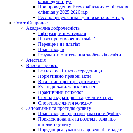
олімпіадний рух
Про проведення Всеукраїнських учнівських
олімпіад у 2025 2026 н.р.
Реєстрація учасників учнівських олімпіад.
Освітній процес
Академічна доброчесність
Інформаційні матеріали
Наказ про створення комісії
Перевірка на плагіат
План заходів
Результати опитування здобувачів освіти
Атестація
Виховна робота
Безпека освітнього середовища
Нормативно-правові акти
Виховний простір гуртожитку
Культурно-мистецьке життя
Практичний психолог
Семінар кураторів академічних груп
Спортивне життя коледжу
Запобігання та протидія булінгу
План заходів щодо профілактики булінгу
Порядок подання та розгляду заяв про
випадки булінгу
Порядок реагування на доведені випадки