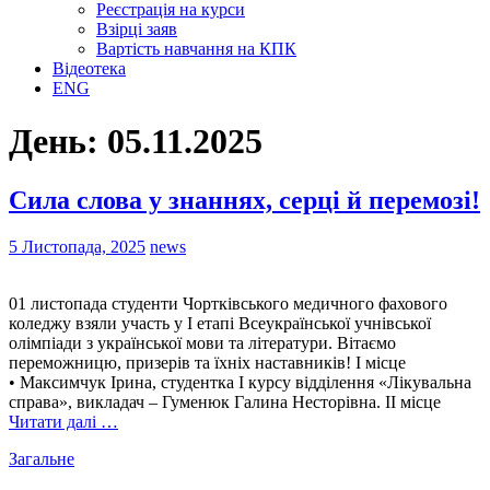
Реєстрація на курси
Взірці заяв
Вартість навчання на КПК
Відеотека
ENG
День:
05.11.2025
Сила слова у знаннях, серці й перемозі!
5 Листопада, 2025
news
01 листопада студенти Чортківського медичного фахового
коледжу взяли участь у І етапі Всеукраїнської учнівської
олімпіади з української мови та літератури. Вітаємо
переможницю, призерів та їхніх наставників! І місце
• Максимчук Ірина, студентка І курсу відділення «Лікувальна
справа», викладач – Гуменюк Галина Несторівна. ІІ місце
Читати далі …
Загальне