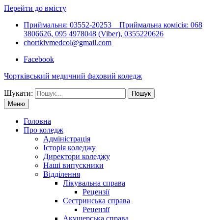
Перейти до вмісту
Приймальня: 03552-20253 Приймальна комісія: 068
3806626, 095 4978048 (Viber), 0355220626
chortkivmedcol@gmail.com
Facebook
Чортківський медичний фаховий коледж
Шукати:
Меню
Головна
Про коледж
Адміністрація
Історія коледжу
Директори коледжу
Наші випускники
Відділення
Лікувальна справа
Рецензії
Сестринська справа
Рецензії
Акушерська справа