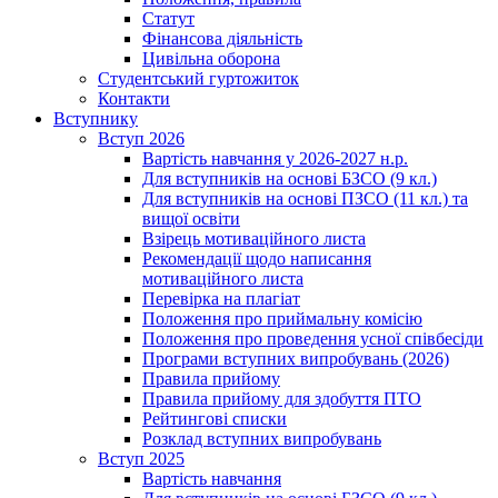
Статут
Фінансова діяльність
Цивільна оборона
Студентський гуртожиток
Контакти
Вступнику
Вступ 2026
Вартість навчання у 2026-2027 н.р.
Для вступників на основі БЗСО (9 кл.)
Для вступників на основі ПЗСО (11 кл.) та
вищої освіти
Взірець мотиваційного листа
Рекомендації щодо написання
мотиваційного листа
Перевірка на плагіат
Положення про приймальну комісію
Положення про проведення усної співбесіди
Програми вступних випробувань (2026)
Правила прийому
Правила прийому для здобуття ПТО
Рейтингові списки
Розклад вступних випробувань
Вступ 2025
Вартість навчання