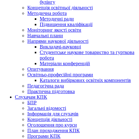
булінгу
Концепція освітньої діяльності
Методична робота
Методичні ради
Підвищення кваліфікації
Моніторинг якості освіти
Навчальні плани
Напрями наукової діяльності
Викладачі-науковці
Студентське наукове товариство та гурткова
робота
Матеріали конференцій
Опитування
Освітньо-професійні програми
Каталоги вибіркових освітніх компонентів
Педагогічна рада
Практична підготовка
Слухачам КПК
БПР
Загальні відомості
Інформація для слухачів
Концепція діяльності
Оголошення про курси
План проходження КПК
Програми КПК