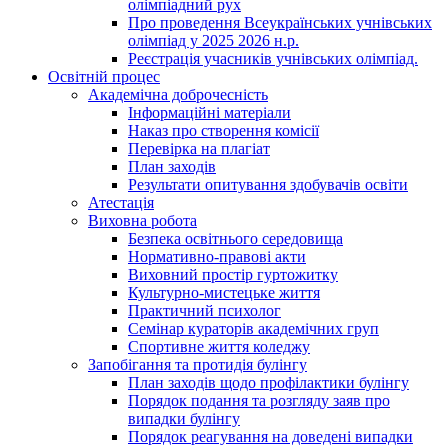
олімпіадний рух
Про проведення Всеукраїнських учнівських
олімпіад у 2025 2026 н.р.
Реєстрація учасників учнівських олімпіад.
Освітній процес
Академічна доброчесність
Інформаційні матеріали
Наказ про створення комісії
Перевірка на плагіат
План заходів
Результати опитування здобувачів освіти
Атестація
Виховна робота
Безпека освітнього середовища
Нормативно-правові акти
Виховний простір гуртожитку
Культурно-мистецьке життя
Практичний психолог
Семінар кураторів академічних груп
Спортивне життя коледжу
Запобігання та протидія булінгу
План заходів щодо профілактики булінгу
Порядок подання та розгляду заяв про
випадки булінгу
Порядок реагування на доведені випадки