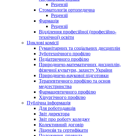
Рецензії
Стоматологія ортопедична
Рецензії
Фармація
Рецензії
Відділення професійної (професійно-
технічної) освіти
Циклові комісії
Гуманітарних та соціальних дисциплін
Зуботехнічного профілю
Педіатричного профілю
Природничо-математичних дисциплін,
фізичної культури, захисту України
Природничо-наукової підготовки
Терапевтичного профілю та основ
медсестринства
Фармацевтичного профілю
Хірургічного профілю
Публічна інформація
Для роботодавців
Звіт директора
Звіт про роботу коледжу
Колективний договір
Ліцензія та сертифікати
Положення, правила