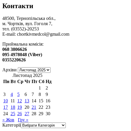
Контакти
48500, Тернопільська обл.,
м. Чортків, вул. Гоголя 7,
тел. (03552)-20253
E-mail:
chortkivmedcol@gmail.com
Приймальна комісія:
068 3806626
095 4978048 (Viber)
0355220626
Архіви
Листопад 2025
Пн
Вт
Ср
Чт
Пт
Сб
Нд
1
2
3
4
5
6
7
8
9
10
11
12
13
14
15
16
17
18
19
20
21
22
23
24
25
26
27
28
29
30
« Жов
Гру »
Категорії