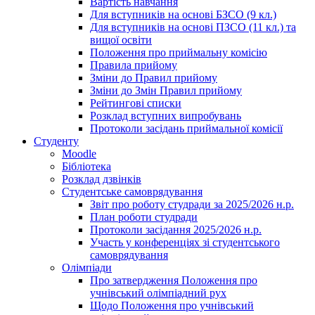
Вартість навчання
Для вступників на основі БЗСО (9 кл.)
Для вступників на основі ПЗСО (11 кл.) та
вищої освіти
Положення про приймальну комісію
Правила прийому
Зміни до Правил прийому
Зміни до Змін Правил прийому
Рейтингові списки
Розклад вступних випробувань
Протоколи засідань приймальної комісії
Студенту
Moodle
Бібліотека
Розклад дзвінків
Студентське самоврядування
Звіт про роботу студради за 2025/2026 н.р.
План роботи студради
Протоколи засідання 2025/2026 н.р.
Участь у конференціях зі студентського
самоврядування
Олімпіади
Про затвердження Положення про
учнівський олімпіадний рух
Щодо Положення про учнівський