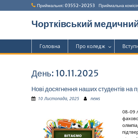
Перейти
Приймальня: 03552-20253 Приймальна комісія
до
вмісту
Чортківський медични
Головна
Про коледж
Вступ
День:
10.11.2025
Нові досягнення наших студентів на 
10 Листопада, 2025
news
08-09 
фахово
олімпі
підтве