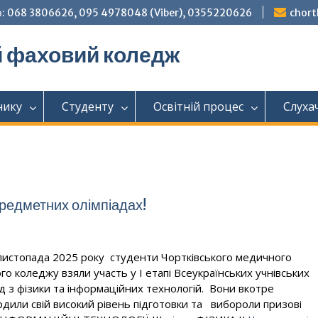
: 068 3806626, 095 4978048 (Viber), 0355220626
chor
й фаховий коледж
нику
Студенту
Освітній процес
Слуха
предметних олімпіадах!
листопада 2025 року студенти Чортківського медичного
го коледжу взяли участь у І етапі Всеукраїнських учнівських
ад з фізики та інформаційних технологій. Вони вкотре
рдили свій високий рівень підготовки та вибороли призові