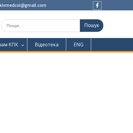
tkivmedcol@gmail.com
Facebook
Шукати:
чам КПК
Відеотека
ENG