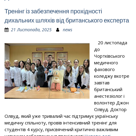
Тренінг із забезпечення прохідності
дихальних шляхів від британського експерта
21 Листопада, 2025
news
20 листопада
до
Чортківського
медичного
фахового
коледжу вкотре
завітав
британський
анестезіолог і
волонтер Джон
Олвуд. Доктор
Олвуд, який уже тривалий час підтримує українську
медичну спільноту, провів інтенсивний тренінг для
студентів 4 курсу, присвячений критично важливим