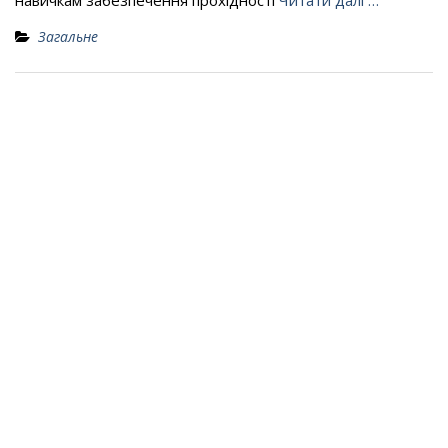
навичкам забезпечення прохідності
Читати далі …
Загальне