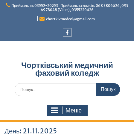
Перейти
Приймальня: 03552-20253 Приймальна комісія: 068 3806626, 095
до
4978048 (Viber), 0355220626
вмісту
chortkivmedcol@gmail.com
Facebook
Чортківський медичний
фаховий коледж
Шукати:
Меню
День:
21.11.2025