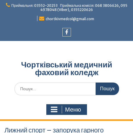
Перейти
Приймальня: 03552-20253 Приймальна комісія: 068 3806626, 095
до
4978048 (Viber), 0355220626
вмісту
chortkivmedcol@gmail.com
Facebook
Чортківський медичний
фаховий коледж
Шукати:
Меню
Лижний спорт – запорука гарного