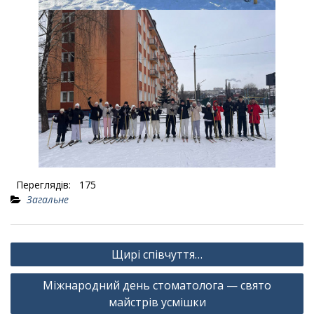
Переглядів:
175
Загальне
Навігація
Щирі співчуття…
записів
Міжнародний день стоматолога — свято
майстрів усмішки