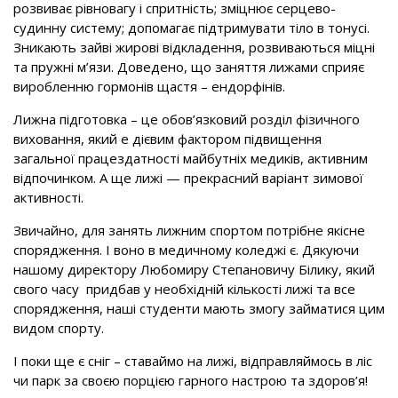
розвиває рівновагу і спритність; зміцнює серцево-
судинну систему; до­помагає підтримувати тіло в тонусі.
Зникають зайві жирові відкладення, розвиваються міцні
та пружні м’язи. Доведено, що заняття лижами сприяє
вироблен­ню гормонів щастя – ендорфінів.
Лижна підготовка – це обов’язковий розділ фізичного
виховання, який е ді­євим фактором підвищення
загальної працездатності майбутніх медиків, ак­тивним
відпочинком. А ще лижі — пре­красний варіант зимової
активності.
Звичайно, для занять лижним спор­том потрібне якісне
спорядження. І воно в медичному коледжі є. Дякуючи
нашому директору Любомиру Степано­вичу Білику, який
свого часу придбав у необхідній кількості лижі та все
спорядження, наші студенти мають змогу займатися цим
видом спорту.
І поки ще є сніг – ставаймо на лижі, відправляймось в ліс
чи парк за своєю порцією гарного настрою та здоров’я!